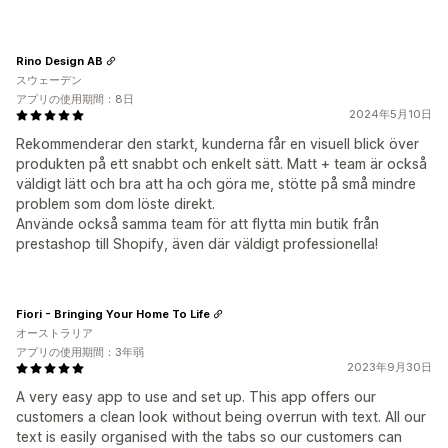
Rino Design AB
スウェーデン
アプリの使用期間：8日
2024年5月10日
Rekommenderar den starkt, kunderna får en visuell blick över
produkten på ett snabbt och enkelt sätt. Matt + team är också
väldigt lätt och bra att ha och göra me, stötte på små mindre
problem som dom löste direkt.
Använde också samma team för att flytta min butik från
prestashop till Shopify, även där väldigt professionella!
Fiori - Bringing Your Home To Life
オーストラリア
アプリの使用期間：3年弱
2023年9月30日
A very easy app to use and set up. This app offers our
customers a clean look without being overrun with text. All our
text is easily organised with the tabs so our customers can