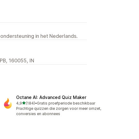
 ondersteuning in het Nederlands.
 PB, 160055, IN
Octane AI: Advanced Quiz Maker
van 5 sterren
4,9
(184)
•
Gratis proefperiode beschikbaar
184 recensies in totaal
Prachtige quizzen die zorgen voor meer omzet,
conversies en abonnees