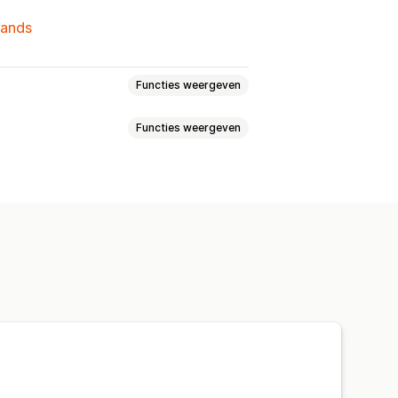
lands
Functies weergeven
Functies weergeven
en
balk
Sticky winkelwagen
Aangepaste HTML
ngen