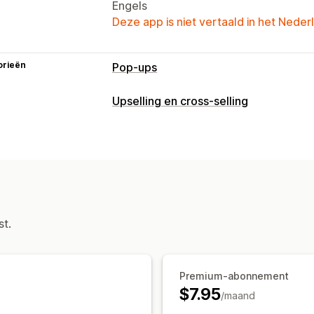
Engels
Deze app is niet vertaald in het Neder
orieën
Pop-ups
Soorten pop-ups
Upselling en cross-selling
Winkelwagenpop-ups
Aankondiging
Aanpassing
Pop-ups beheren
Upselling in winkelwagen
Voortgangs
Aangepaste code
Winkelwagenoptie
Aangepaste CSS
Aanbiedingen en aanbevelingen
Gratis verzending
Productaanbeveli
st.
Premium-abonnement
$7.95
/maand