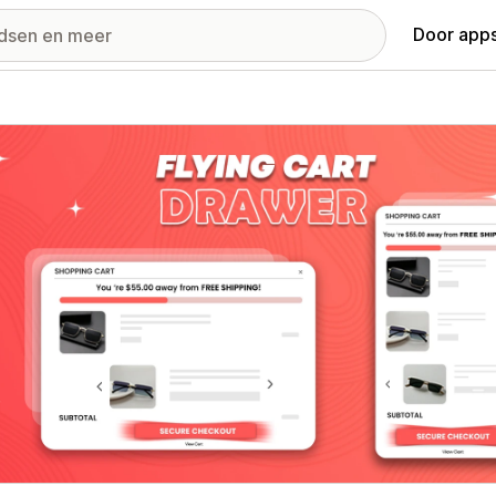
Door apps
ij met uitgelichte afbeeldingen