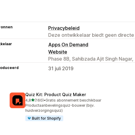
ronnen
Privacybeleid
Deze ontwikkelaar biedt geen directe
kelaar
Apps On Demand
Website
Phase 8B, Sahibzada Ajit Singh Nagar,
roduceerd
31 juli 2019
Quiz Kit: Product Quiz Maker
van 5 sterren
4,8
(160)
•
Gratis abonnement beschikbaar
160 recensies in totaal
Productaanbevelingsquiz-bouwer (bijv.
huidverzorgingsquiz)
Built for Shopify