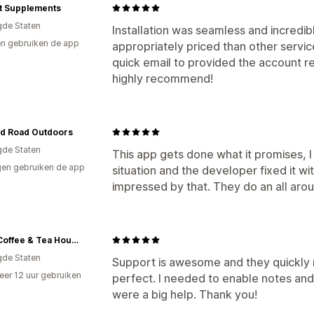
It Supplements
gde Staten
Installation was seamless and incredibl
n gebruiken de app
appropriately priced than other servic
quick email to provided the account re
highly recommend!
d Road Outdoors
gde Staten
This app gets done what it promises, I 
en gebruiken de app
situation and the developer fixed it wit
impressed by that. They do an all aro
Adda Coffee & Tea House
gde Staten
Support is awesome and they quickly m
er 12 uur gebruiken
perfect. I needed to enable notes and
p
were a big help. Thank you!