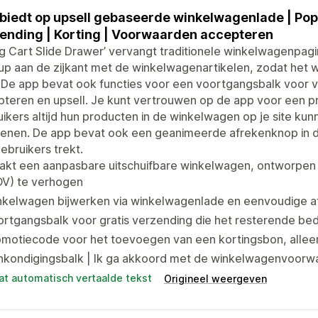
biedt op upsell gebaseerde winkelwagenlade | Pop
ending | Korting | Voorwaarden accepteren
ng Cart Slide Drawer’ vervangt traditionele winkelwagenpagi
p aan de zijkant met de winkelwagenartikelen, zodat het 
t. De app bevat ook functies voor een voortgangsbalk voor
teren en upsell. Je kunt vertrouwen op de app voor een p
ikers altijd hun producten in de winkelwagen op je site kun
kenen. De app bevat ook een geanimeerde afrekenknop in 
ebruikers trekt.
akt een aanpasbare uitschuifbare winkelwagen, ontworpe
OV) te verhogen
nkelwagen bijwerken via winkelwagenlade en eenvoudige af
rtgangsbalk voor gratis verzending die het resterende bed
motiecode voor het toevoegen van een kortingsbon, alleen
nkondigingsbalk | Ik ga akkoord met de winkelwagenvoorwaa
at automatisch vertaalde tekst
Origineel weergeven