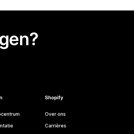
egen?
n
Shopify
pcentrum
Over ons
ntatie
Carrières