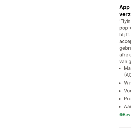
App 
verz
‘Flyi
pop-u
blijf
accep
gebru
afre
van g
Ma
(A
Wi
Voo
Pro
Aa
Bev