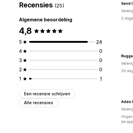
Recensies
Send 
(25)
Vereni
2 dage
Algemene beoordeling
4,8
5
24
4
0
Rugge
3
0
Vereni
2
0
20 dag
1
1
Een recensie schrijven
Alle recensies
Vereni
Ongeve
de ap