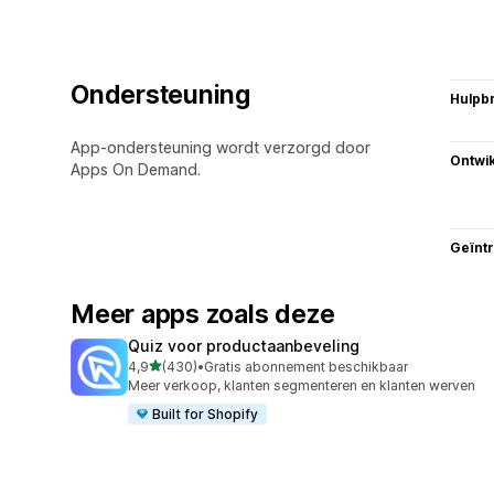
Ondersteuning
Hulpb
App-ondersteuning wordt verzorgd door
Ontwik
Apps On Demand.
Geïnt
Meer apps zoals deze
Quiz voor productaanbeveling
van 5 sterren
4,9
(430)
•
Gratis abonnement beschikbaar
430 recensies in totaal
Meer verkoop, klanten segmenteren en klanten werven
Built for Shopify