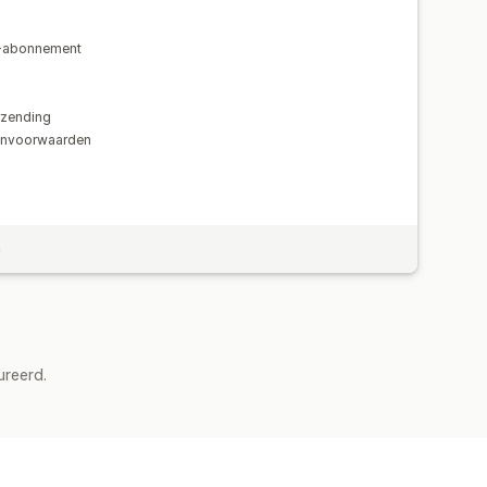
er-abonnement
rzending
envoorwaarden
n
ureerd.