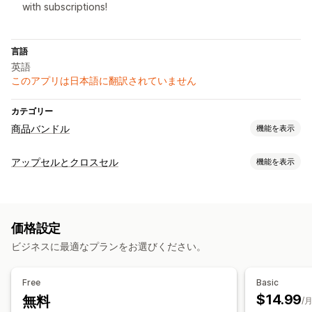
with subscriptions!
言語
英語
このアプリは日本語に翻訳されていません
カテゴリー
商品バンドル
機能を表示
バンドルタイプ
アップセルとクロスセル
機能を表示
固定バンドル
組み合わせバンドル
バリエーションバンドル
カスタマイズ
ボックスを作成
卸売バンドル
アップセルバンドル
商品ページでのアップセル
クロスセルバンドル
よく合わせて買われている商品
価格設定
カスタムバンドル
オファーとおすすめ
ビジネスに最適なプランをお選びください。
おすすめ商品
バンドル
数量割引
ボリュームディスカウント
設定可能な価格設定方式
段階的ディスカウント
固定価格設定
段階的な価格設定
数量割引
ディスカウント
Free
Basic
ボリュームディスカウント
一律割引
$14.99
無料
/