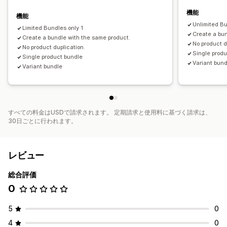
割引率によるディスカウント
カートディスカウント
機能
一括価格設定
卸売価格
動的価格設定
カスタム価格
機能
Unlimited B
Limited Bundles only 1
Create a bun
Create a bundle with the same product.
No product d
No product duplication.
Single prod
Single product bundle
Variant bun
Variant bundle
すべての料金はUSDで請求されます。 定期請求と使用料に基づく請求は、
30日ごとに行われます。
レビュー
総合評価
0
5
0
4
0