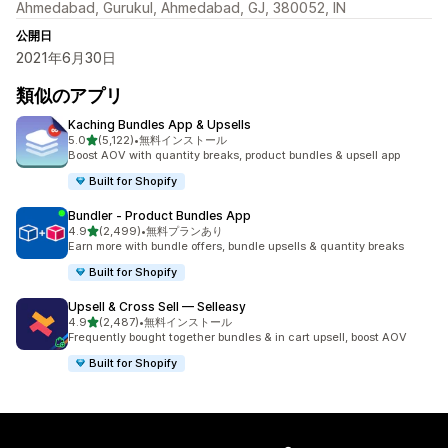
Ahmedabad, Gurukul, Ahmedabad, GJ, 380052, IN
公開日
2021年6月30日
類似のアプリ
Kaching Bundles App & Upsells
5つ星中
5.0
(5,122)
•
無料インストール
合計レビュー数：5122件
Boost AOV with quantity breaks, product bundles & upsell app
Built for Shopify
Bundler ‑ Product Bundles App
5つ星中
4.9
(2,499)
•
無料プランあり
合計レビュー数：2499件
Earn more with bundle offers, bundle upsells & quantity breaks
Built for Shopify
Upsell & Cross Sell — Selleasy
5つ星中
4.9
(2,487)
•
無料インストール
合計レビュー数：2487件
Frequently bought together bundles & in cart upsell, boost AOV
Built for Shopify