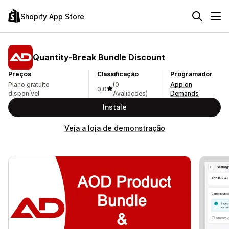
Shopify App Store
Quantity‑Break Bundle Discount
Preços
Classificação
Programador
Plano gratuito
(0
App on
0,0
disponível
Avaliações)
Demands
Instale
Veja a loja de demonstração