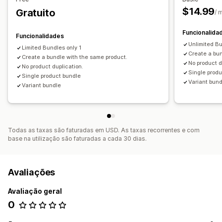
Descontos diferenciados
Preços fixos
Preços diferenciados
$14.99
Gratuito
/ 
Intervalos de quantidade
Descontos
Funcionalida
Descontos de volume
Descontos fixos
Funcionalidades
Unlimited B
Descontos em percentagem
Descontos no carrinho
Limited Bundles only 1
Create a bun
Create a bundle with the same product.
Preços em lote
Preços de grossista
Preços dinâmicos
No product d
No product duplication.
Single prod
Preços personalizados
Single product bundle
Variant bun
Variant bundle
Todas as taxas são faturadas em USD. As taxas recorrentes e com
base na utilização são faturadas a cada 30 dias.
Avaliações
Avaliação geral
0