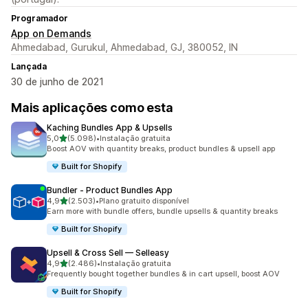
Programador
App on Demands
Ahmedabad, Gurukul, Ahmedabad, GJ, 380052, IN
Lançada
30 de junho de 2021
Mais aplicações como esta
Kaching Bundles App & Upsells
de 5 estrelas
5,0
(5.098)
•
Instalação gratuita
5098 total de avaliações
Boost AOV with quantity breaks, product bundles & upsell app
Built for Shopify
Bundler ‑ Product Bundles App
de 5 estrelas
4,9
(2.503)
•
Plano gratuito disponível
2503 total de avaliações
Earn more with bundle offers, bundle upsells & quantity breaks
Built for Shopify
Upsell & Cross Sell — Selleasy
de 5 estrelas
4,9
(2.486)
•
Instalação gratuita
2486 total de avaliações
Frequently bought together bundles & in cart upsell, boost AOV
Built for Shopify