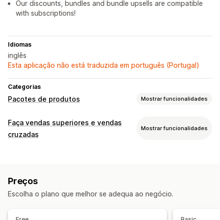
Our discounts, bundles and bundle upsells are compatible
with subscriptions!
Idiomas
inglês
Esta aplicação não está traduzida em português (Portugal)
Categorias
Pacotes de produtos
Mostrar funcionalidades
Tipos de pacotes
Faça vendas superiores e vendas
Mostrar funcionalidades
Pacotes fixos
Pacotes mistos
cruzadas
Pacotes de muitas variantes
Criar caixas
Personalização
Pacotes grossistas
Pacotes de venda superior
Venda superior na página do produto
Pacotes de venda cruzada
Preços
Frequentemente comprados em conjunto
Ofertas e recomendações
Escolha o plano que melhor se adequa ao negócio.
Pacotes personalizados
Recomendações de produtos
Pacotes
Intervalos de quantidade
Descontos de volume
Preços que pode definir
Free
Basic