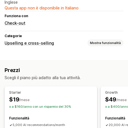
Inglese
Questa app non è disponibile in Italiano
Funziona con
Check-out
Categorie
Upselling e cross-selling
Mostra funzionalità
Personalizzazione
Upselling nel carrello
Upselling al check-out
Prezzi
Upselling nella pagina del prodotto
Scegli il piano più adatto alla tua attività.
Offerte e raccomandazioni
Prodotti consigliati
Spesso acquistati insieme
Pacchetti
Starter
Growth
Raccomandazioni tramite IA
$19
$49
/mese
/mese
o a $160/anno con un risparmio del 30%
o a $400/anno
Analisi
Test A/B
Percentuali di clic
Tassi di conversione
Funzionalità
Funzionalità
Performance delle raccomandazioni
Prestazioni del funnel
5,000 AI recommendations/month
20,000 AI 