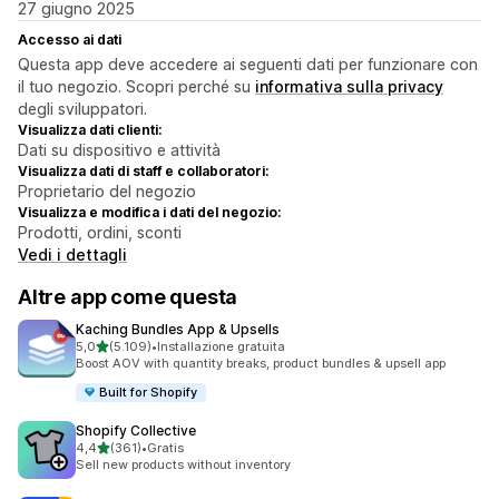
27 giugno 2025
Accesso ai dati
Questa app deve accedere ai seguenti dati per funzionare con
il tuo negozio. Scopri perché su
informativa sulla privacy
degli sviluppatori.
Visualizza dati clienti:
Dati su dispositivo e attività
Visualizza dati di staff e collaboratori:
Proprietario del negozio
Visualizza e modifica i dati del negozio:
Prodotti, ordini, sconti
Vedi i dettagli
Altre app come questa
Kaching Bundles App & Upsells
stelle su 5
5,0
(5.109)
•
Installazione gratuita
5109 recensioni totali
Boost AOV with quantity breaks, product bundles & upsell app
Built for Shopify
Shopify Collective
stelle su 5
4,4
(361)
•
Gratis
361 recensioni totali
Sell new products without inventory