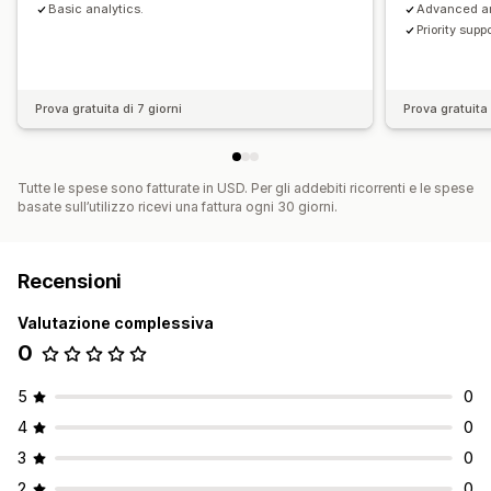
Basic analytics.
Advanced an
Priority suppo
Prova gratuita di 7 giorni
Prova gratuita 
Tutte le spese sono fatturate in USD. Per gli addebiti ricorrenti e le spese
basate sull’utilizzo ricevi una fattura ogni 30 giorni.
Recensioni
Valutazione complessiva
0
5
0
4
0
3
0
2
0