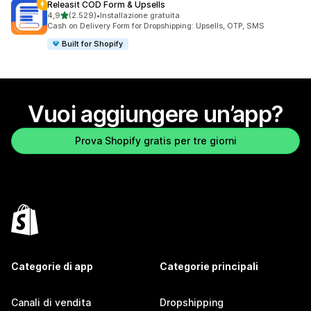
Releasit COD Form & Upsells
stelle su 5
4,9
(2.529)
•
Installazione gratuita
2529 recensioni totali
Cash on Delivery Form for Dropshipping: Upsells, OTP, SMS
Built for Shopify
Vuoi aggiungere un’app?
Prova Shopify gratis per tre giorni
Categorie di app
Categorie principali
Canali di vendita
Dropshipping