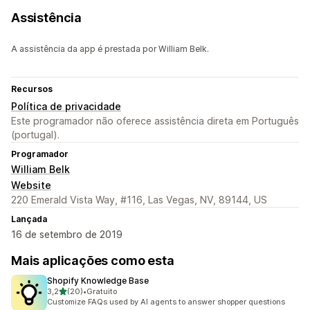
Assistência
A assistência da app é prestada por William Belk.
Recursos
Política de privacidade
Este programador não oferece assistência direta em Português
(portugal).
Programador
William Belk
Website
220 Emerald Vista Way, #116, Las Vegas, NV, 89144, US
Lançada
16 de setembro de 2019
Mais aplicações como esta
Shopify Knowledge Base
de 5 estrelas
3,2
(20)
•
Gratuito
20 total de avaliações
Customize FAQs used by AI agents to answer shopper questions