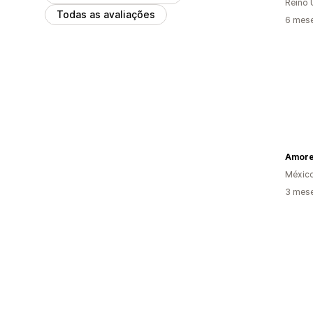
Reino 
Todas as avaliações
6 mese
Amore
Méxic
3 mese