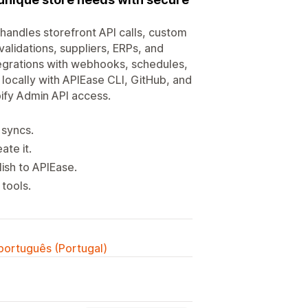
 handles storefront API calls, custom
alidations, suppliers, ERPs, and
tegrations with webhooks, schedules,
d locally with APIEase CLI, GitHub, and
pify Admin API access.
 syncs.
ate it.
ish to APIEase.
 tools.
 português (Portugal)