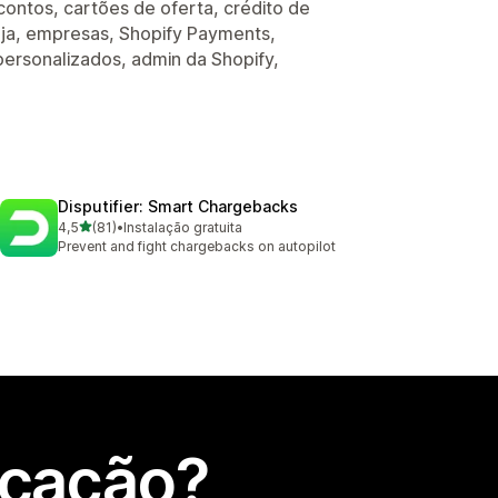
ontos, cartões de oferta, crédito de
loja, empresas, Shopify Payments,
 personalizados, admin da Shopify,
Disputifier: Smart Chargebacks
de 5 estrelas
4,5
(81)
•
Instalação gratuita
81 total de avaliações
Prevent and fight chargebacks on autopilot
icação?