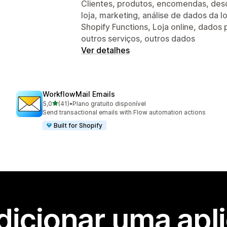
Clientes, produtos, encomendas, desc
loja, marketing, análise de dados da 
Shopify Functions, Loja online, dados
outros serviços, outros dados
Ver detalhes
WorkflowMail Emails
de 5 estrelas
5,0
(41)
•
Plano gratuito disponível
41 total de avaliações
Send transactional emails with Flow automation actions
Built for Shopify
dicionar uma apl