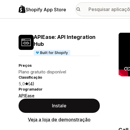
Shopify App Store
Galer
APIEase: API Integration
Hub
Built for Shopify
Preços
Plano gratuito disponível
Classificação
5,0
(4)
Programador
APIEase
Instale
Veja a loja de demonstração
Call