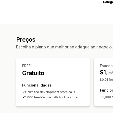
Categ
Preços
Escolha o plano que melhor se adequa ao negócio.
FREE
Founda
$1
Gratuito
/ m
$0.01 fo
Funcionalidades
Funcio
Unlimited development store calls
1,000 
1,000 free lifetime calls for live store