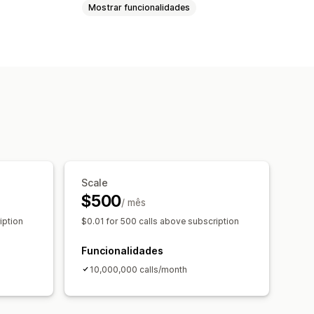
Mostrar funcionalidades
clientes
Deteção de fraude
de encomendas
 pagamento
Etiquetas de produtos
tivos de venda
no tempo
Scale
$500
 personalizados
/ mês
Tarefas programadas
iption
$0.01 for 500 calls above subscription
Funcionalidades
10,000,000 calls/month