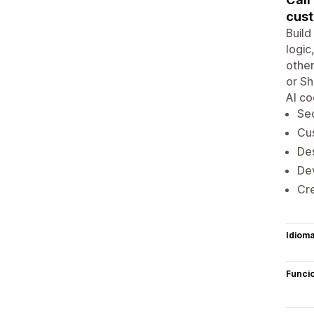
cust
Build
logic
other
or Sh
AI co
Sec
Cus
Des
Dev
Cre
Idiom
Funci