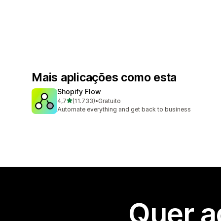
Mais aplicações como esta
Shopify Flow
de 5 estrelas
4,7
(11.733)
•
Gratuito
11733 total de avaliações
Automate everything and get back to business
Quer a