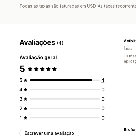
Todas as taxas são faturadas em USD. As taxas recorrente
Avaliações
Activi
(4)
Índia
10 mes
Avaliação geral
aplica
5
5
4
4
0
3
0
2
0
1
0
Brufor
Escrever uma avaliação