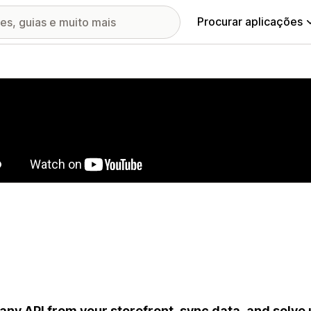
Procurar aplicações
ia de imagens em destaque
 any API from your storefront, sync data, and solve