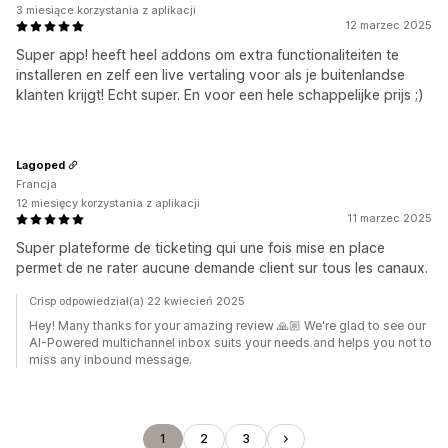
3 miesiące korzystania z aplikacji
12 marzec 2025
Super app! heeft heel addons om extra functionaliteiten te
installeren en zelf een live vertaling voor als je buitenlandse
klanten krijgt! Echt super. En voor een hele schappelijke prijs ;)
Lagoped
Francja
12 miesięcy korzystania z aplikacji
11 marzec 2025
Super plateforme de ticketing qui une fois mise en place
permet de ne rater aucune demande client sur tous les canaux.
Crisp odpowiedział(a) 22 kwiecień 2025
Hey! Many thanks for your amazing review 🙏🏼 We're glad to see our
AI-Powered multichannel inbox suits your needs and helps you not to
miss any inbound message.
1
2
3