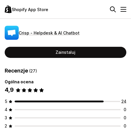
Shopify App Store
Crisp ‑ Helpdesk & AI Chatbot
Zainstaluj
Recenzje
(27)
Ogólna ocena
4,9
5
24
4
0
3
0
2
0