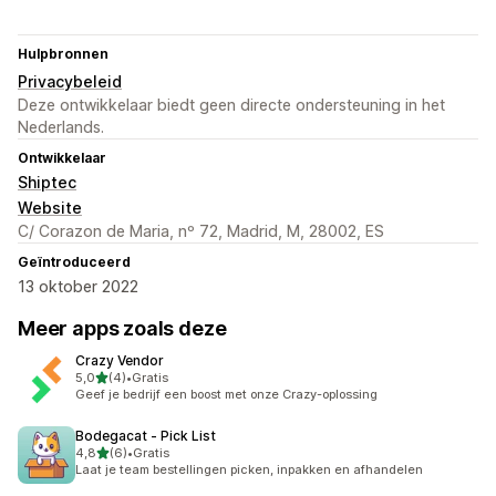
Hulpbronnen
Privacybeleid
Deze ontwikkelaar biedt geen directe ondersteuning in het
Nederlands.
Ontwikkelaar
Shiptec
Website
C/ Corazon de Maria, nº 72, Madrid, M, 28002, ES
Geïntroduceerd
13 oktober 2022
Meer apps zoals deze
Crazy Vendor
van 5 sterren
5,0
(4)
•
Gratis
4 recensies in totaal
Geef je bedrijf een boost met onze Crazy-oplossing
Bodegacat ‑ Pick List
van 5 sterren
4,8
(6)
•
Gratis
6 recensies in totaal
Laat je team bestellingen picken, inpakken en afhandelen