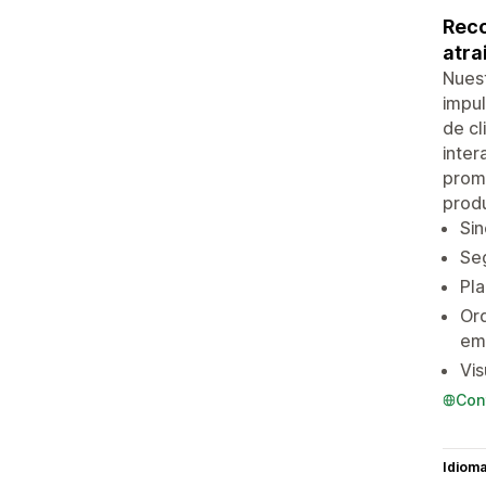
Reco
atra
Nuest
impul
de cl
inter
prom
produ
Sin
Seg
Pla
Orq
em
Vis
Con
Idiom