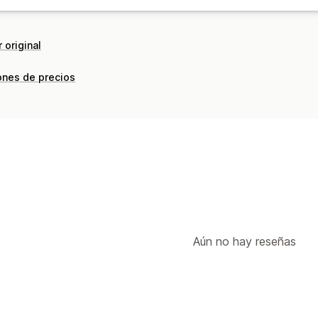
Campañas de gestión
Herramienta de edición
Plantillas
Ge
 original
Fuentes personalizadas
Importar y e
ones de precios
Lista de captura de SMS
Activadores
Segmentación
Geolocalización
Seg
Informes
Información útil y consejos
API y webhook
Aún no hay reseñas