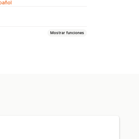
spañol
Mostrar funciones
mpañas por SMS
Ventanas emergentes
Formularios
mociones
nal
da
Carrito abandonado
ajos
Recomendaciones de productos
personalizadas