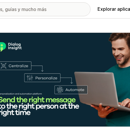
Explorar aplic
ía de imágenes destacadas