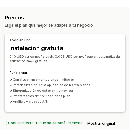
Tipos de notificación
Sincronización en tiempo real
Recuperación de carritos
Disponibilidad de existencias
Notificaciones automáticas
Precios
Eventos personalizados
Liquidaciones inmediatas
Carrito abandonado
Notificaciones automáticas
Elige el plan que mejor se adapte a tu negocio.
Recompensas de fidelidad
Actualizaciones de pedidos
Disponibilidad de existencias
Promociones
En programa
Alertas de precios
Anuncios de productos
Promociones
Notificaciones personalizadas
Todo en uno
Recordatorios
Revisar solicitudes
Instalación gratuita
Mensajes de bienvenida
0,10 USD por campaña push; 0,005 USD por notificación automatizada;
Gestión de suscriptores
aplicación móvil gratuita
Notificaciones automáticas
Importar y exportar
Funciones
Seguimiento de conversión
Cambios e implementaciones ilimitados
Personalización de la aplicación de marca blanca
Sincronización de datos en tiempo real
Programación de notificaciones push
Análisis y pruebas A/B
Contiene texto traducido automáticamente
Mostrar original