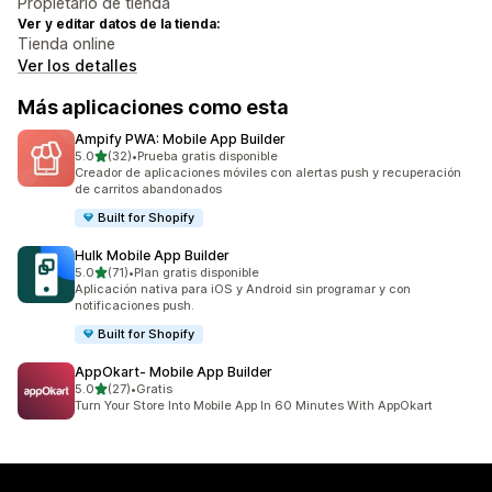
Propietario de tienda
Ver y editar datos de la tienda:
Tienda online
Ver los detalles
Más aplicaciones como esta
Ampify PWA: Mobile App Builder
de 5 estrellas
5.0
(32)
•
Prueba gratis disponible
32 reseñas en total
Creador de aplicaciones móviles con alertas push y recuperación
de carritos abandonados
Built for Shopify
Hulk Mobile App Builder
de 5 estrellas
5.0
(71)
•
Plan gratis disponible
71 reseñas en total
Aplicación nativa para iOS y Android sin programar y con
notificaciones push.
Built for Shopify
AppOkart‑ Mobile App Builder
de 5 estrellas
5.0
(27)
•
Gratis
27 reseñas en total
Turn Your Store Into Mobile App In 60 Minutes With AppOkart