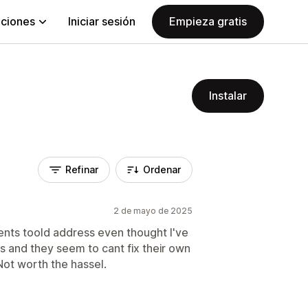
aciones
Iniciar sesión
Empieza gratis
Instalar
Refinar
Ordenar
2 de mayo de 2025
ients toold address even thought I've
s and they seem to cant fix their own
Not worth the hassel.