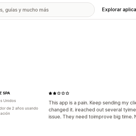
Explorar aplic
Z SPA
s Unidos
This app is a pain. Keep sending my cl
dor de 2 años usando
changed it. ireached out several tyime
cación
issue. They need toimprove big time. 