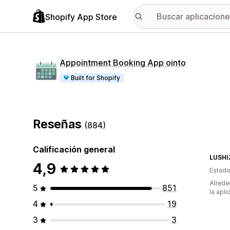
Shopify App Store
Appointment Booking App ointo
Built for Shopify
Reseñas
(884)
Calificación general
LUSHI
4,9
Estado
Alrede
5
851
la apli
4
19
3
3