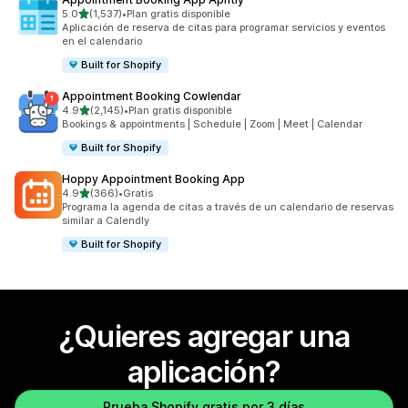
de 5 estrellas
5.0
(1,537)
•
Plan gratis disponible
1537 reseñas en total
Aplicación de reserva de citas para programar servicios y eventos
en el calendario
Built for Shopify
Appointment Booking Cowlendar
de 5 estrellas
4.9
(2,145)
•
Plan gratis disponible
2145 reseñas en total
Bookings & appointments | Schedule | Zoom | Meet | Calendar
Built for Shopify
Hoppy Appointment Booking App
de 5 estrellas
4.9
(366)
•
Gratis
366 reseñas en total
Programa la agenda de citas a través de un calendario de reservas
similar a Calendly
Built for Shopify
¿Quieres agregar una
aplicación?
Prueba Shopify gratis por 3 días