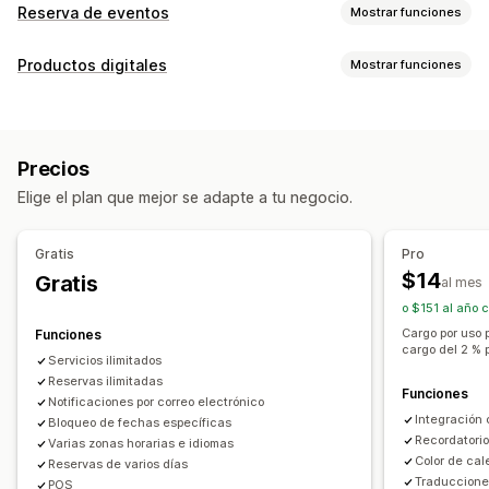
Reserva de eventos
Mostrar funciones
Tipo de evento
Productos digitales
Mostrar funciones
Citas
Alquileres
Clases
Servicios
Reservas
En persona
Tipos de producto
En línea
Eventos personalizados
Cursos
Software
Videos
Personalizado
Gestión de reservas
Precios
Gestión de descargas
Calendario
Cronogramas
Franjas horarias
Elige el plan que mejor se adapte a tu negocio.
Entrega de correo electrónico
Límites de descarga
Fechas bloqueadas
Reserva múltiple
Cancelar reserva
Informes y estadísticas
SMTP
Enlaces personalizados
Límites de capacidad
Venta de tickets
Gratis
Pro
Registro de eventos
Sincronización de datos
$14
Gratis
Seguridad de archivo
al mes
Actualizaciones en tiempo real
o $151 al año 
Marcas de agua
Notificaciones de correo electrónico
Cargo por uso 
Funciones
cargo del 2 % 
Notificaciones de SMS
Múltiples idiomas
Servicios ilimitados
Reservas ilimitadas
Múltiples sucursales
Pagos
Depósitos
Funciones
Notificaciones por correo electrónico
Gestión de personal
Integración
Bloqueo de fechas específicas
Recordatorio
Varias zonas horarias e idiomas
Personalización
Color de cal
Reservas de varios días
Traduccione
Páginas de reserva
Widget de calendario
POS