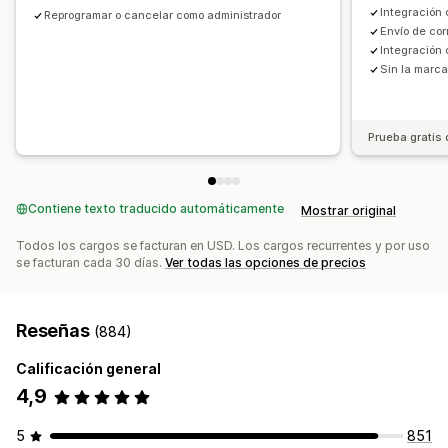
Integración 
Reprogramar o cancelar como administrador
Tickets personalizados
Formularios personalizados
Envío de cor
Notificaciones personalizadas
Promoción de marca
Integración 
Sin la marca
CSS personalizado
Prueba gratis 
Contiene texto traducido automáticamente
Mostrar original
Todos los cargos se facturan en USD. Los cargos recurrentes y por uso
se facturan cada 30 días.
Ver todas las opciones de precios
Reseñas
(884)
Calificación general
4,9
5
851