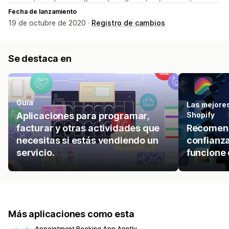
Fecha de lanzamiento
19 de octubre de 2020 ·
Registro de cambios
Se destaca en
Guía
Las mejores
Aplicaciones para programar,
Shopify
facturar y otras actividades que
Recomend
necesitas si estás vendiendo un
confianza
servicio.
funcione 
Más aplicaciones como esta
Appointment Booking App Apntly