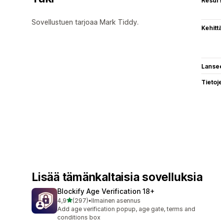
Resurs
Sovellustuen tarjoaa Mark Tiddy.
Kehitt
Lanse
Tietoj
Lisää tämänkaltaisia sovelluksia
Blockify Age Verification 18+
/ 5 tähteä
4,9
(297)
•
Ilmainen asennus
297 arvostelua yhteensä
Add age verification popup, age gate, terms and
conditions box