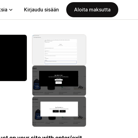
ksia
Kirjaudu sisään
Aloita maksutta
ct on your site with enter/exit