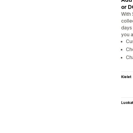
or D
With 
colle
days 
you a
Cus
Cho
Cha
Kielet
Luoka