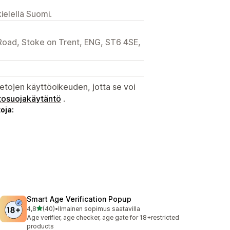
ielellä Suomi.
s Road, Stoke on Trent, ENG, ST6 4SE,
etojen käyttöoikeuden, jotta se voi
tosuojakäytäntö
.
oja:
Smart Age Verification Popup
/ 5 tähteä
4,8
(40)
•
Ilmainen sopimus saatavilla
40 arvostelua yhteensä
Age verifier, age checker, age gate for 18+restricted
products