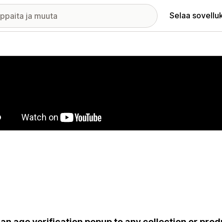
Selaa sovellu
elykuvagalleria
an age verification popup to any collection or produ