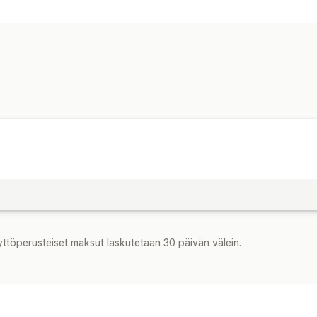
Ikävarmennus
Suostumusponnahdusi
Ponnahdusikkunoiden ylläpito
Muokkaustyökalu
Käynnistimet ja sä
yttöperusteiset maksut laskutetaan 30 päivän välein.