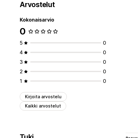
Arvostelut
Kokonaisarvio
0
5
0
4
0
3
0
2
0
1
0
Kirjoita arvostelu
Kaikki arvostelut
Tuki