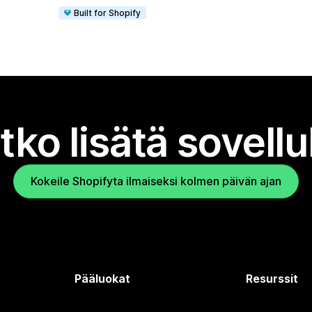
Built for Shopify
tko lisätä sovell
Kokeile Shopifyta ilmaiseksi kolmen päivän ajan
Pääluokat
Resurssit