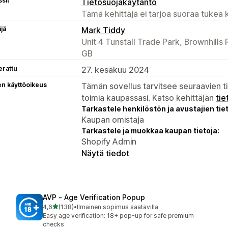
sit
Tietosuojakäytäntö
Tämä kehittäjä ei tarjoa suoraa tukea k
äjä
Mark Tiddy
Unit 4 Tunstall Trade Park, Brownhill
GB
erattu
27. kesäkuu 2024
en käyttöoikeus
Tämän sovellus tarvitsee seuraavien ti
toimia kaupassasi. Katso kehittäjän
tie
Tarkastele henkilöstön ja avustajien tiet
Kaupan omistaja
Tarkastele ja muokkaa kaupan tietoja:
Shopify Admin
Näytä tiedot
AVP ‑ Age Verification Popup
/ 5 tähteä
4,6
(138)
•
Ilmainen sopimus saatavilla
138 arvostelua yhteensä
Easy age verification: 18+ pop-up for safe premium
checks