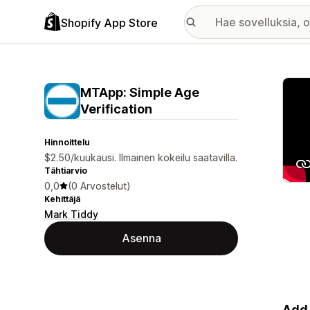
Shopify App Store
Esitt
MTApp: Simple Age
Verification
Hinnoittelu
$2.50/kuukausi. Ilmainen kokeilu saatavilla.
Tähtiarvio
0,0
(0 Arvostelut)
Kehittäjä
Mark Tiddy
Asenna
Add 