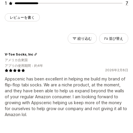
1
7
レビューを書く
絞り込む
並び替え
V-Toe Socks, Inc
アメリカ合衆国
アプリの使用期間：約4年
2026年2月8日
Appscenic has been excellent in helping me build my brand of
flip-flop tabi socks. We are a niche product, at the moment,
and they have been able to help us expand beyond the walls
of your regular Amazon consumer. I am looking forward to
growing with Appscenic helping us keep more of the money
for ourselves to help grow our company and not giving it all to
Amazon lol.