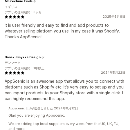
McKechnie Finds
イギリス
アプリの使用期間：3ヶ月
2025年6月6日
It is user friendly and easy to find and add products to
whatever selling platform you use. In my case it was Shopify.
Thanks AppScenic!
Dansk Smykke Design
デンマーク
アプリの使用期間：1年以上
2024年5月22日
AppScenic is an awesome app that allows you to connect with
platforms such as Shopify etc. It's very easy to set up and you
can import products to your Shopify store with a single click. I
can highly recommend this app.
Appscenic Ltdが返信しました 2024年6月12日
Glad you are enjoying Appscenic.
We are adding top local suppliers every week from the US, UK, EU,
and more.