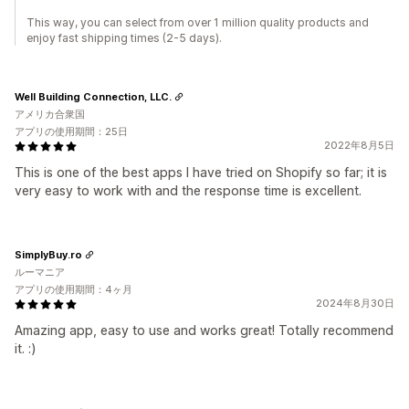
This way, you can select from over 1 million quality products and
enjoy fast shipping times (2-5 days).
Well Building Connection, LLC.
アメリカ合衆国
アプリの使用期間：25日
2022年8月5日
This is one of the best apps I have tried on Shopify so far; it is
very easy to work with and the response time is excellent.
SimplyBuy.ro
ルーマニア
アプリの使用期間：4ヶ月
2024年8月30日
Amazing app, easy to use and works great! Totally recommend
it. :)