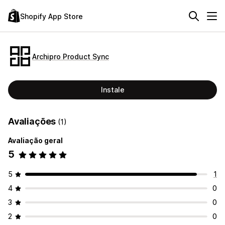
Shopify App Store
Archipro Product Sync
Instale
Avaliações
(1)
Avaliação geral
5
5
1
4
0
3
0
2
0