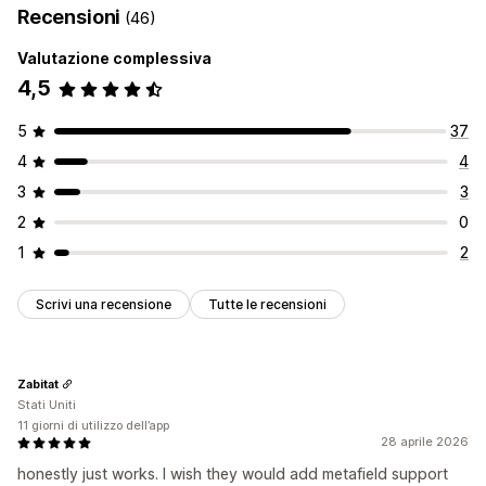
Recensioni
(46)
Valutazione complessiva
4,5
5
37
4
4
3
3
2
0
1
2
Scrivi una recensione
Tutte le recensioni
Zabitat
Stati Uniti
11 giorni di utilizzo dell’app
28 aprile 2026
honestly just works. I wish they would add metafield support