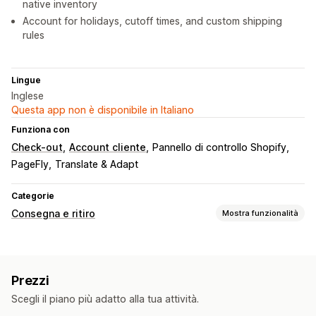
native inventory
Account for holidays, cutoff times, and custom shipping
rules
Lingue
Inglese
Questa app non è disponibile in Italiano
Funziona con
Check-out
Account cliente
Pannello di controllo Shopify
PageFly
Translate & Adapt
Categorie
Consegna e ritiro
Mostra funzionalità
Opzioni di consegna
Blocco di date
Orari limite
In più sedi
Prezzi
Tempi di preparazione
Timer per conto alla rovescia
Scegli il piano più adatto alla tua attività.
Messaggi personalizzati