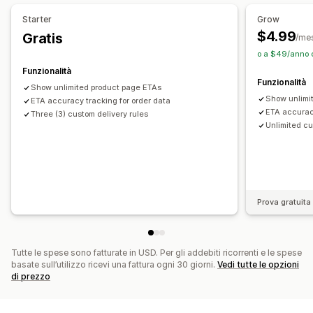
Monitoraggio in tempo reale
Starter
Grow
ETA
$4.99
Gratis
/me
o a $49/anno c
Funzionalità
Funzionalità
Show unlimited product page ETAs
Show unlimi
ETA accuracy tracking for order data
ETA accuracy
Three (3) custom delivery rules
Unlimited cu
Prova gratuita 
Tutte le spese sono fatturate in USD. Per gli addebiti ricorrenti e le spese
basate sull’utilizzo ricevi una fattura ogni 30 giorni.
Vedi tutte le opzioni
di prezzo