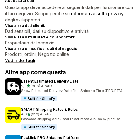
Accesso ai dati
Questa app deve accedere ai seguenti dati per funzionare con
il tuo negozio. Scopri perché su
informativa sulla privacy
degli sviluppatori.
Visualizza dati clienti:
Dati sensibili, dati su dispositivo e attività
Visualizza dati di staff e collaboratori:
Proprietario del negozio
Visualizza e modifica i dati del negozio:
Prodotti, ordini, Negozio online
Vedi i dettagli
Altre app come questa
Essent Estimated Delivery Date
stelle su 5
5,0
(866)
•
Gratis
866 recensioni totali
Show Estimated Delivery Date Plus Shipping Time (EDD/ETA)
Built for Shopify
SMART Shipping Rates & Rules
stelle su 5
4,9
(316)
•
Gratis
316 recensioni totali
Postcode shipping calculator to set rates & rules by product
Built for Shopify
Packlink PRO Shipping Platform