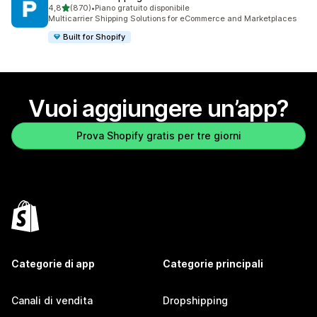
stelle su 5
4,8
(870)
•
Piano gratuito disponibile
870 recensioni totali
Multicarrier Shipping Solutions for eCommerce and Marketplaces
Built for Shopify
Vuoi aggiungere un’app?
Prova Shopify gratis per tre giorni
Categorie di app
Categorie principali
Canali di vendita
Dropshipping