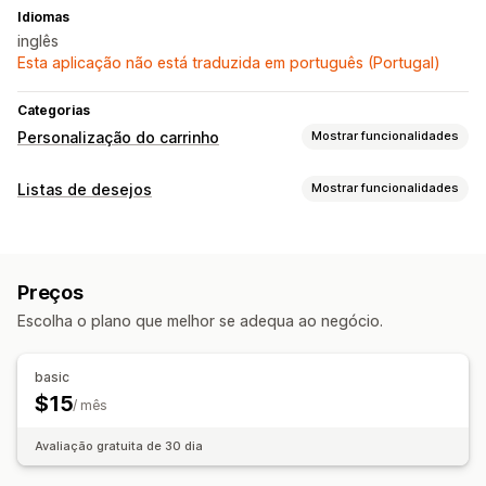
Idiomas
inglês
Esta aplicação não está traduzida em português (Portugal)
Categorias
Personalização do carrinho
Mostrar funcionalidades
Apresentação do carrinho
Listas de desejos
Mostrar funcionalidades
Anúncios
Reatividade móvel
Painel deslizante do carrinho
Tipos de listas
Carrinho fixo
Registo personalizado
Registo de oferta
Registo em loja
Preços
Lista de desejos dos visitantes
Escolha o plano que melhor se adequa ao negócio.
Gestão de listas
Partilha de e-mail
Partilhar ligações
Dashboard
basic
Várias listas
Análise de dados de conversão
$15
/ mês
Personalização
Avaliação gratuita de 30 dia
Imagem corporativa personalizada