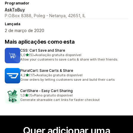
Programador
AskToBuy
P.O.Box 8388, Poleg - Netanya, 42651, IL
Lançada
2 de março de 2020
Mais aplicações como esta
CSS: Cart Save and Share
de 5 estrelas
5,0
(5)
•
Avaliação gratuita disponível
5 total de avaliações
Allow your customers to save carts & share with their friends.
PluralCart: Save Carts & Share
de 5 estrelas
4,2
(17)
•
Avaliação gratuita disponível
17 total de avaliações
Grow orders by letting customers save and build their carts
CartShare ‑ Easy Cart Sharing
de 5 estrelas
1,0
(1)
•
Plano gratuito disponível
1 total de avaliações
Generate shareable cart links for faster checkout
Quer adicionar uma