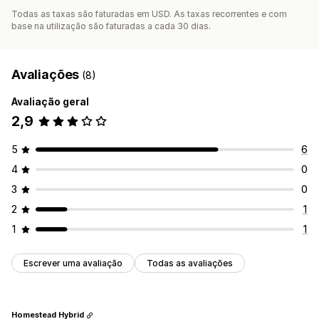
Esquemas personalizados
Ícones personalizados
Todas as taxas são faturadas em USD. As taxas recorrentes e com
Multilingue
base na utilização são faturadas a cada 30 dias.
Avaliações
(8)
Avaliação geral
2,9
5
6
4
0
3
0
2
1
1
1
Escrever uma avaliação
Todas as avaliações
Homestead Hybrid