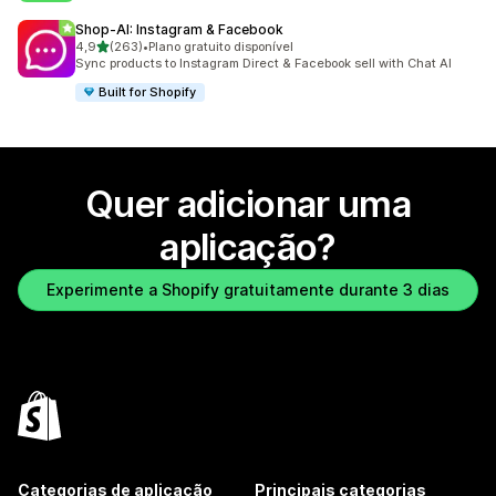
Shop‑AI: Instagram & Facebook
de 5 estrelas
4,9
(263)
•
Plano gratuito disponível
263 total de avaliações
Sync products to Instagram Direct & Facebook sell with Chat AI
Built for Shopify
Quer adicionar uma
aplicação?
Experimente a Shopify gratuitamente durante 3 dias
Categorias de aplicação
Principais categorias