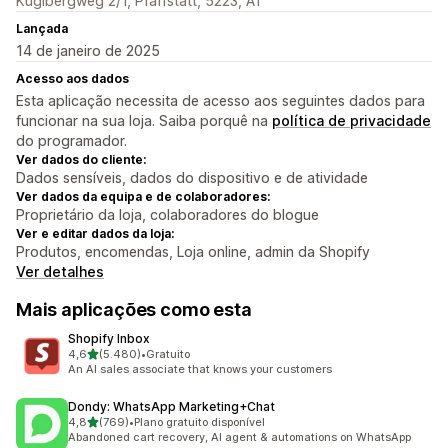
Kuglbergweg 2/1, Pfaffstätt, 5223, AT
Lançada
14 de janeiro de 2025
Acesso aos dados
Esta aplicação necessita de acesso aos seguintes dados para
funcionar na sua loja. Saiba porquê na
política de privacidade
do programador.
Ver dados do cliente:
Dados sensíveis, dados do dispositivo e de atividade
Ver dados da equipa e de colaboradores:
Proprietário da loja, colaboradores do blogue
Ver e editar dados da loja:
Produtos, encomendas, Loja online, admin da Shopify
Ver detalhes
Mais aplicações como esta
Shopify Inbox
de 5 estrelas
4,6
(5.480)
•
Gratuito
5480 total de avaliações
An AI sales associate that knows your customers
Dondy: WhatsApp Marketing+Chat
de 5 estrelas
4,8
(769)
•
Plano gratuito disponível
769 total de avaliações
Abandoned cart recovery, AI agent & automations on WhatsApp