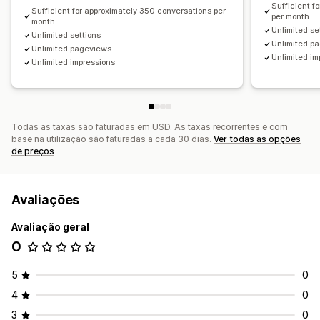
Sufficient f
Sufficient for approximately 350 conversations per
Mensagens de boas-vindas
Botões de conversa
per month.
month.
Unlimited se
Avatar de agente
Unlimited settions
Unlimited p
Unlimited pageviews
Unlimited im
Unlimited impressions
Todas as taxas são faturadas em USD. As taxas recorrentes e com
base na utilização são faturadas a cada 30 dias.
Ver todas as opções
de preços
Avaliações
Avaliação geral
0
5
0
4
0
3
0