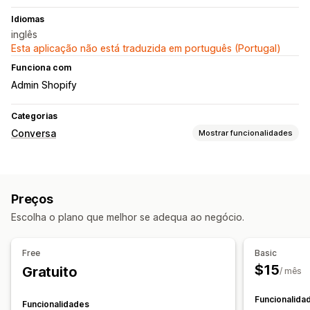
Idiomas
inglês
Esta aplicação não está traduzida em português (Portugal)
Funciona com
Admin Shopify
Categorias
Conversa
Mostrar funcionalidades
Mensagens em tempo real
Bots de conversação com IA
Preços
Respostas automatizadas
Escolha o plano que melhor se adequa ao negócio.
Descontos
FAQ
Saudações
Recomendações de produtos
Respostas rápidas
Alertas de envio
Free
Basic
Atualizações de encomendas
$15
Gratuito
/ mês
Personalização
Funcionalida
Funcionalidades
Cor e tipo de letra
Emojis e stickers
Janela de conversa