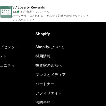
SC Loyalty Rewards
5つ星中
4.5
(58)
•
無料インストール
合計レビュー数：58件
パーソナライズされたロイヤルティ報酬と割引でリテンショ
ンを高めましょう
Shopify
ヘルプセンター
Shopifyについて
ント
採用情報
コミュニティ
投資家の皆様へ
プレスとメディア
パートナー
アフィリエイト
法的事項