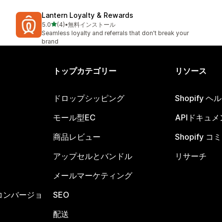
Lantern Loyalty & Rewards
5つ星中
5.0
(4)
•
無料インストール
合計レビュー数：4件
Seamless loyalty and referrals that don't break your
brand
トップカテゴリー
リソース
ドロップシッピング
Shopify 
モール型EC
APIドキュメ
商品レビュー
Shopify 
アップセルとバンドル
リサーチ
メールマーケティング
コンバージョ
SEO
配送