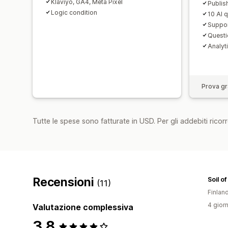
Klaviyo, GA4, Meta Pixel
Publis
Logic condition
10 AI 
Suppor
Questi
Analyt
Prova gra
Tutte le spese sono fatturate in USD. Per gli addebiti ricorre
Recensioni
Soil o
(11)
Finlan
4 giorn
Valutazione complessiva
3,8