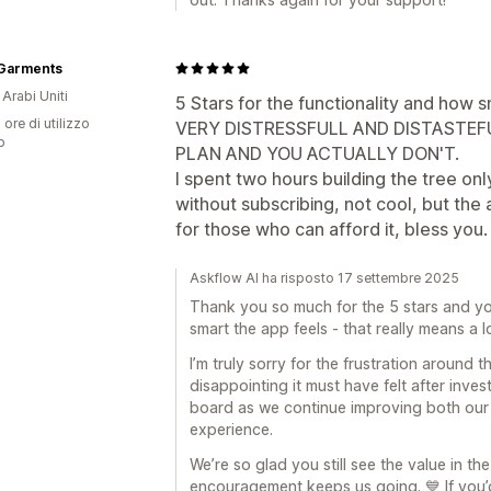
Garments
 Arabi Uniti
5 Stars for the functionality and how 
 ore di utilizzo
VERY DISTRESSFULL AND DISTASTEF
p
PLAN AND YOU ACTUALLY DON'T.
I spent two hours building the tree only
without subscribing, not cool, but th
for those who can afford it, bless you.
Askflow AI ha risposto 17 settembre 2025
Thank you so much for the 5 stars and 
smart the app feels - that really means a lo
I’m truly sorry for the frustration around 
disappointing it must have felt after inve
board as we continue improving both ou
experience.
We’re so glad you still see the value in t
encouragement keeps us going. 💙 If you’d 