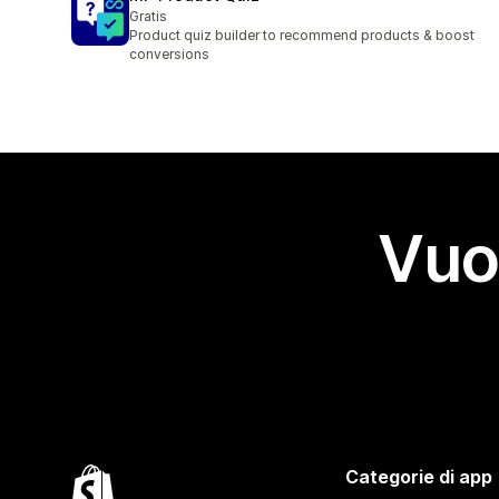
Gratis
Product quiz builder to recommend products & boost
conversions
Vuo
Categorie di app