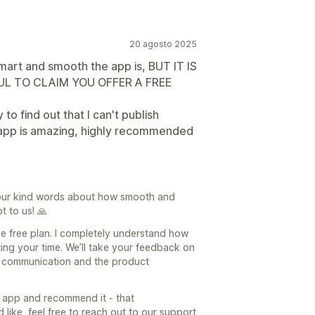
20 agosto 2025
smart and smooth the app is, BUT IT IS
UL TO CLAIM YOU OFFER A FREE
 to find out that I can't publish
e app is amazing, highly recommended
your kind words about how smooth and
t to us! 🙏
the free plan. I completely understand how
sting your time. We’ll take your feedback on
r communication and the product
he app and recommend it - that
like, feel free to reach out to our support