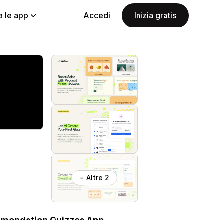
a le app
Accedi
Inizia gratis
+ Altre 2
ommendation Quizzes App