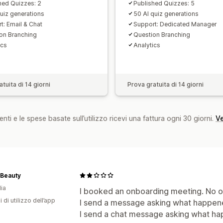
hed Quizzes: 2
Published Quizzes: 5
quiz generations
50 AI quiz generations
t: Email & Chat
Support: Dedicated Manager
on Branching
Question Branching
ics
Analytics
tuita di 14 giorni
Prova gratuita di 14 giorni
nti e le spese basate sull’utilizzo ricevi una fattura ogni 30 giorni.
Ve
f Beauty
dia
I booked an onboarding meeting. No 
i di utilizzo dell’app
I send a message asking what happene
I send a chat message asking what hap