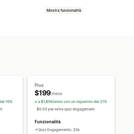
Mostra funzionalità
lie
Multiprodotto
Specifiche
sate sull’IA
Evidenzia differenze
 pagina del prodotto
Pop-up
zzato
Colore e font
andazioni tramite IA
spositivi mobili
 conversione
Prestazioni del funnel
Plus
$199
/mese
del 16%
o a $1,896/anno con un risparmio del 21%
nt
$0.03 per extra quiz engagement
Funzionalità
Quiz Engagements: 20k