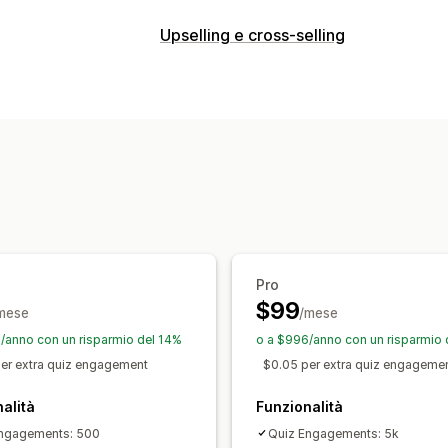
Strumenti di confronto
Upselling e cross-selling
Pagina di confronto
Tabelle delle tag
Personalizzazione
Raccomandazioni
Raccomandazioni ba
Upselling nel carrello
Upselling nella
Opzioni di visualizzazione
Offerte e raccomandazioni
Editor drag-and-drop
CSS personali
Prodotti consigliati
Pacchetti
Raccom
Testo personalizzato
Adattivo per di
Analisi
Test A/B
Percentuali di clic
Tassi di
Performance delle raccomandazioni
Pro
$99
mese
/mese
/anno con un risparmio del 14%
o a $996/anno con un risparmio 
r extra quiz engagement
$0.05 per extra quiz engageme
alità
Funzionalità
ngagements: 500
Quiz Engagements: 5k