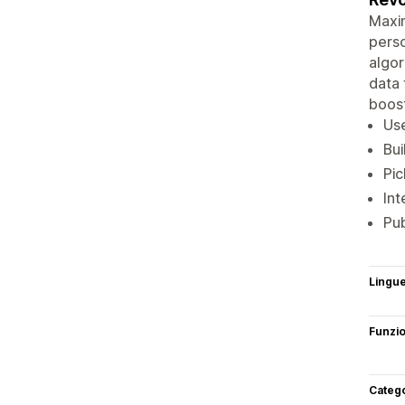
Maxim
perso
algor
data 
boost
Use
Bui
Pic
Int
Pu
Lingu
Funzi
Categ