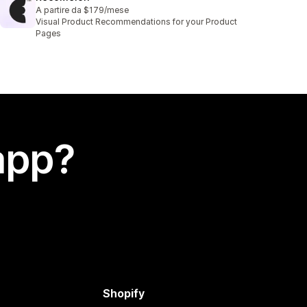
A partire da $179/mese
Visual Product Recommendations for your Product
Pages
app?
Shopify