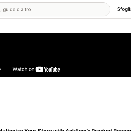
Sfogli
ria immagini in evidenza
lutionize Your Store with Askflow’s Product Rec