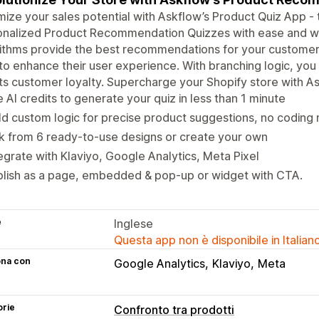
ize your sales potential with Askflow’s Product Quiz App - t
nalized Product Recommendation Quizzes with ease and witho
ithms provide the best recommendations for your customers
to enhance their user experience. With branching logic, you 
s customer loyalty. Supercharge your Shopify store with As
 AI credits to generate your quiz in less than 1 minute
ld custom logic for precise product suggestions, no codin
k from 6 ready-to-use designs or create your own
egrate with Klaviyo, Google Analytics, Meta Pixel
blish as a page, embedded & pop-up or widget with CTA.
e
Inglese
Questa app non è disponibile in Italian
ona con
Google Analytics
Klaviyo
Meta
orie
Confronto tra prodotti