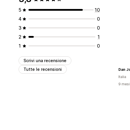
5
10
4
0
3
0
2
1
1
0
Scrivi una recensione
Tutte le recensioni
Dan J
Italia
9 mesi 