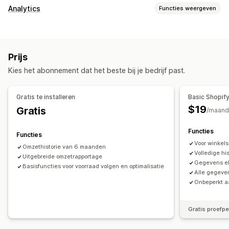
Voorraadbeheer
Analytics
Functies weergeven
Voorraadtracking
Meerdere locaties
SKU's
Klantgedrag
Voorraadaanvulling
Voorraadverplaatsing
Segmentering
Lifetime value (LTV)
Loyaliteitsanalyse
Voorraadplanning
Prijs
Marketing en verkopen
Bestellingenbeheer
Kies het abonnement dat het beste bij je bedrijf past.
AI-inzichten
Inzichten in winst
Aankopen volgen
Inkooporders
Beeldmateriaal en rapporten
Gratis te installeren
Basic Shopif
Meldingen en analytics
$19
Gratis
Analyticsdashboard
Aangepaste dashboards
/maand
Meldingen bij herbevoorrading
Rapporten van meerdere winkels
Aangepaste rapporten
Herinneringen voor voorraadaanvulling
Functies
Functies
Gegevensexport
Historische analyse
Voorspelling
Meldingen bij lage voorraad
Voor winkel
Omzethistorie van 6 maanden
Rapportplanning
Meldingen
Meldingen bij niet op voorraad
Volledige h
Uitgebreide omzetrapportage
Gegevens el
Waarschuwingen bij drempelwaarde
Basisfuncties voor voorraad volgen en optimalisatie
Alle gegeve
Aangepaste rapporten
Inzichten
E-mailmeldingen
Onbeperkt a
Analytics
Gratis proefp