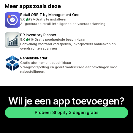
Meer apps zoals deze
Retail ORBIT by Management One
van 5 sterren
5,0
(9)
•
Gratis te installeren
9 recensies in totaal
AI-gestuurde retail-intelligence en voorraadplanning
BR Inventory Planner
van 5 sterren
5,0
(1)
•
Gratis proefperiode beschikbaar
1 recensies in totaal
Eenvoudig voorraad voorspellen, inkooporders aanmaken en
overdrachten scannen
ReplenishRadar
Gratis abonnement beschikbaar
Vraagvoorspelling en geautomatiseerde aanbevelingen voor
nabestellingen.
Wil je een app toevoegen?
Probeer Shopify 3 dagen gratis