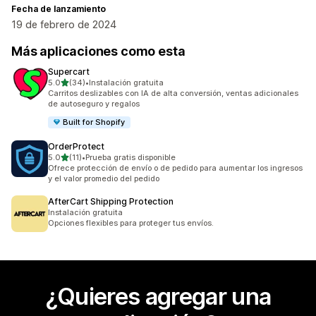
Fecha de lanzamiento
19 de febrero de 2024
Más aplicaciones como esta
Supercart
de 5 estrellas
5.0
(34)
•
Instalación gratuita
34 reseñas en total
Carritos deslizables con IA de alta conversión, ventas adicionales
de autoseguro y regalos
Built for Shopify
OrderProtect
de 5 estrellas
5.0
(11)
•
Prueba gratis disponible
11 reseñas en total
Ofrece protección de envío o de pedido para aumentar los ingresos
y el valor promedio del pedido
AfterCart Shipping Protection
Instalación gratuita
Opciones flexibles para proteger tus envíos.
¿Quieres agregar una