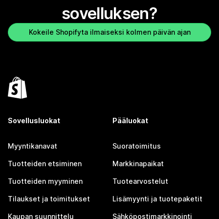
sovelluksen?
Kokeile Shopifyta ilmaiseksi kolmen päivän ajan
Sovellusluokat
Pääluokat
Myyntikanavat
Suoratoimitus
Tuotteiden etsiminen
Markkinapaikat
Tuotteiden myyminen
Tuotearvostelut
Tilaukset ja toimitukset
Lisämyynti ja tuotepaketit
Kaupan suunnittelu
Sähköpostimarkkinointi