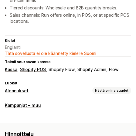
on-sale items
Tiered discounts: Wholesale and B2B quantity breaks.
Sales channels: Run offers online, in POS, or at specific POS
locations.
Kielet
Englanti
Tätä sovellusta ei ole käännetty kielelle Suomi
Toimii seuraavan kanssa:
Kassa
Shopify POS
Shopify Flow
Shopify Admin
Flow
Luokat
Alennukset
Näytä ominaisuudet
Alennustyypit
Kampanjat – muu
Alennuskoodit
Kupongit
Kaksi yhden hinnalla
Kiinteä hinnoittelu
Porrastettu hinnoittelu
Volyymialennukset
Määräalennukset
Kiinteät alennukset
Hinnoittelu
Prosenttialennukset
Joukkoalennukset
Tukkuhinnoittelu