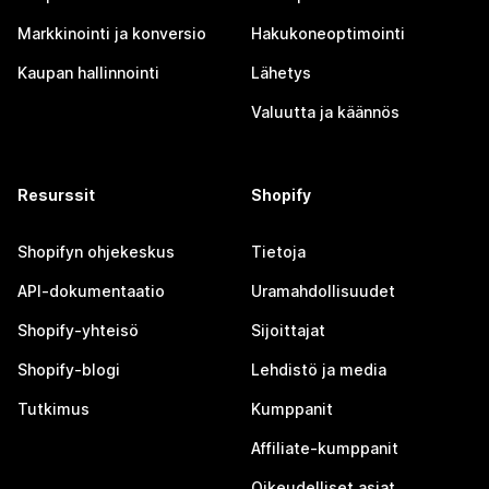
Markkinointi ja konversio
Hakukoneoptimointi
Kaupan hallinnointi
Lähetys
Valuutta ja käännös
Resurssit
Shopify
Shopifyn ohjekeskus
Tietoja
API-dokumentaatio
Uramahdollisuudet
Shopify-yhteisö
Sijoittajat
Shopify-blogi
Lehdistö ja media
Tutkimus
Kumppanit
Affiliate-kumppanit
Oikeudelliset asiat