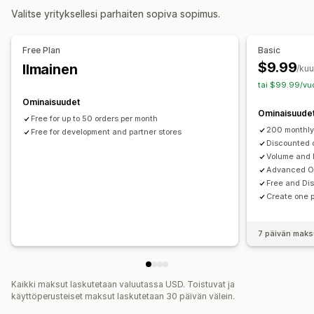
Valitse yrityksellesi parhaiten sopiva sopimus.
Ilmainen toimitus
Toimitushinnat
Korialennukset
Kassa-alennukset
Lahjat
Tilaukset
Tuotepaketit
Free Plan
Basic
Rajoitetun ajan tarjoukset
Lisämyyntialennukset
$9.99
Ilmainen
/ku
Ristiinmyyntialennukset
Ponnahdusilmoitukset
tai $99.99/vuo
Dynaaminen hinnoittelu
Mukautetut alennukset
Ominaisuudet
Ominaisuude
Alennusten hallinnointi
Free for up to 50 orders per month
200 monthly
Free for development and partner stores
Muokkaustyökalu
Mukautettu koodi
Kampanjat
Discounted o
Käynnistimet ja säännöt
Alennusten pinottaminen
Volume and 
Advanced Or
Kohdentaminen
Geopaikannus
Segmentointi
Raportointi
Free and Di
Analytiikka
A/B-testaus
APIt ja webhookit
Create one 
7 päivän maks
Kaikki maksut laskutetaan valuutassa USD. Toistuvat ja
käyttöperusteiset maksut laskutetaan 30 päivän välein.