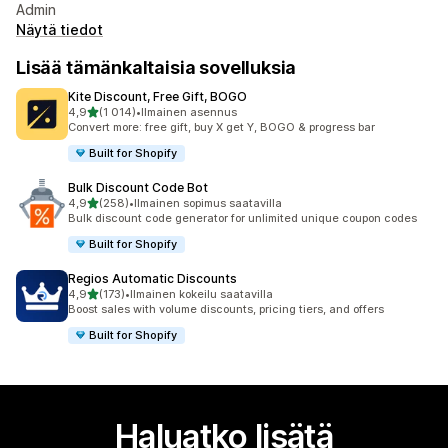
Admin
Näytä tiedot
Lisää tämänkaltaisia sovelluksia
Kite Discount, Free Gift, BOGO
/ 5 tähteä
4,9
(1 014)
•
Ilmainen asennus
1014 arvostelua yhteensä
Convert more: free gift, buy X get Y, BOGO & progress bar
Built for Shopify
Bulk Discount Code Bot
/ 5 tähteä
4,9
(258)
•
Ilmainen sopimus saatavilla
258 arvostelua yhteensä
Bulk discount code generator for unlimited unique coupon codes
Built for Shopify
Regios Automatic Discounts
/ 5 tähteä
4,9
(173)
•
Ilmainen kokeilu saatavilla
173 arvostelua yhteensä
Boost sales with volume discounts, pricing tiers, and offers
Built for Shopify
Haluatko lisätä