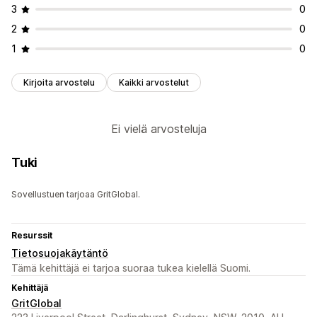
3
0
2
0
1
0
Kirjoita arvostelu
Kaikki arvostelut
Ei vielä arvosteluja
Tuki
Sovellustuen tarjoaa GritGlobal.
Resurssit
Tietosuojakäytäntö
Tämä kehittäjä ei tarjoa suoraa tukea kielellä Suomi.
Kehittäjä
GritGlobal