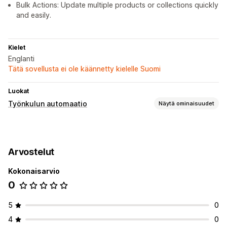
Bulk Actions: Update multiple products or collections quickly
and easily.
Kielet
Englanti
Tätä sovellusta ei ole käännetty kielelle Suomi
Luokat
Työnkulun automaatio
Näytä ominaisuudet
Automaattiset tehtävät
Tuotetunnisteet
Arvostelut
Mukautukset
Kokonaisarvio
Ehdollinen logiikka
Mukautetut käynnistimet
0
5
0
4
0