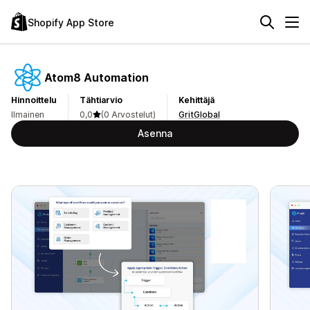
Shopify App Store
Atom8 Automation
Hinnoittelu
Tähtiarvio
Kehittäjä
Ilmainen
0,0
(0 Arvostelut)
GritGlobal
Asenna