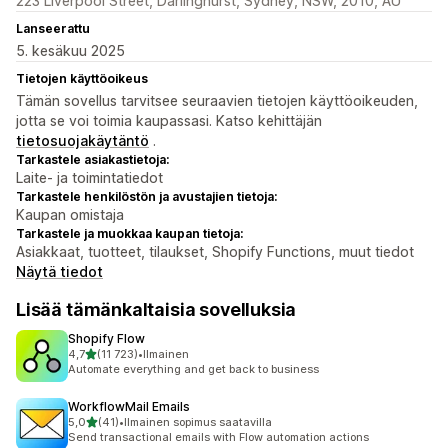
223 Liverpool Street, Darlinghurst, Sydney, NSW, 2010, AU
Lanseerattu
5. kesäkuu 2025
Tietojen käyttöoikeus
Tämän sovellus tarvitsee seuraavien tietojen käyttöoikeuden,
jotta se voi toimia kaupassasi. Katso kehittäjän
tietosuojakäytäntö
.
Tarkastele asiakastietoja:
Laite- ja toimintatiedot
Tarkastele henkilöstön ja avustajien tietoja:
Kaupan omistaja
Tarkastele ja muokkaa kaupan tietoja:
Asiakkaat, tuotteet, tilaukset, Shopify Functions, muut tiedot
Näytä tiedot
Lisää tämänkaltaisia sovelluksia
Shopify Flow
/ 5 tähteä
4,7
(11 723)
•
Ilmainen
11723 arvostelua yhteensä
Automate everything and get back to business
WorkflowMail Emails
/ 5 tähteä
5,0
(41)
•
Ilmainen sopimus saatavilla
41 arvostelua yhteensä
Send transactional emails with Flow automation actions