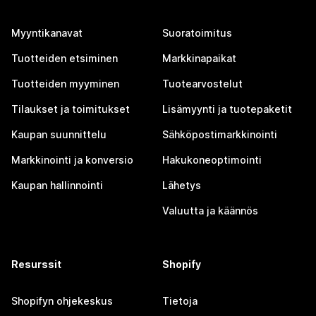
Myyntikanavat
Suoratoimitus
Tuotteiden etsiminen
Markkinapaikat
Tuotteiden myyminen
Tuotearvostelut
Tilaukset ja toimitukset
Lisämyynti ja tuotepaketit
Kaupan suunnittelu
Sähköpostimarkkinointi
Markkinointi ja konversio
Hakukoneoptimointi
Kaupan hallinnointi
Lähetys
Valuutta ja käännös
Resurssit
Shopify
Shopifyn ohjekeskus
Tietoja