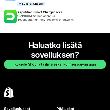
Built for Shopify
Disputifier: Smart Chargebacks
/ 5 tähteä
4,5
(80)
•
Ilmainen asennus
80 arvostelua yhteensä
Prevent and fight chargebacks on autopilot
Haluatko lisätä
sovelluksen?
Kokeile Shopifyta ilmaiseksi kolmen päivän ajan
Sovellusluokat
Pääluokat