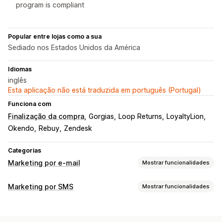
program is compliant
Popular entre lojas como a sua
Sediado nos Estados Unidos da América
Idiomas
inglês
Esta aplicação não está traduzida em português (Portugal)
Funciona com
Finalização da compra
Gorgias
Loop Returns
LoyaltyLion
Okendo
Rebuy
Zendesk
Categorias
Marketing por e-mail
Mostrar funcionalidades
Tipos de campanhas
Marketing por SMS
Mostrar funcionalidades
Campanhas por SMS
Pop-ups
E-mails de carrinho
Gestão de campanhas
E-mails de finalização da compra
Carrinho abandonado
Testes A/B
Mensagens personalizadas