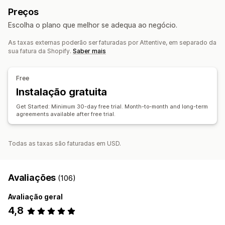
Abandono de navegação
E-mails de reposição em stock
Preços
Análise de dados em tempo real
Rastreio de ROI
Campanhas personalizadas
Escolha o plano que melhor se adequa ao negócio.
Segmentação
Gestão de campanhas
As taxas externas poderão ser faturadas por Attentive, em separado da
Automatização do fluxo de trabalho
Geração por IA
Lista de captura de e-mails
sua fatura da Shopify.
Saber mais
Recomendações de produtos
Renovação de subscrições
Lista de captura de SMS
Automatizações
Segmentação
Mensagens de boas-vindas
Campanhas de recuperação
Análise de dados
Testes A/B
API e webhooks
Free
Instalação gratuita
Get Started: Minimum 30-day free trial. Month-to-month and long-term
agreements available after free trial.
Todas as taxas são faturadas em USD.
Avaliações
(106)
Avaliação geral
4,8