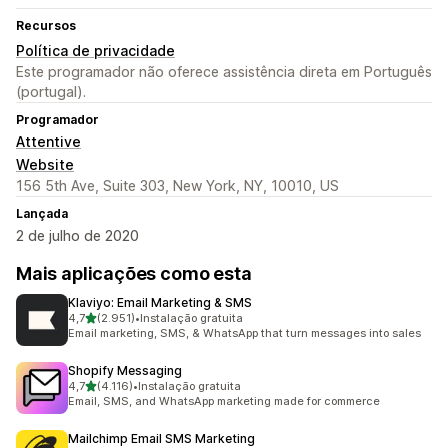
Recursos
Política de privacidade
Este programador não oferece assistência direta em Português
(portugal).
Programador
Attentive
Website
156 5th Ave, Suite 303, New York, NY, 10010, US
Lançada
2 de julho de 2020
Mais aplicações como esta
Klaviyo: Email Marketing & SMS
de 5 estrelas
4,7
(2.951)
•
Instalação gratuita
2951 total de avaliações
Email marketing, SMS, & WhatsApp that turn messages into sales
Shopify Messaging
de 5 estrelas
4,7
(4.116)
•
Instalação gratuita
4116 total de avaliações
Email, SMS, and WhatsApp marketing made for commerce
Mailchimp Email SMS Marketing