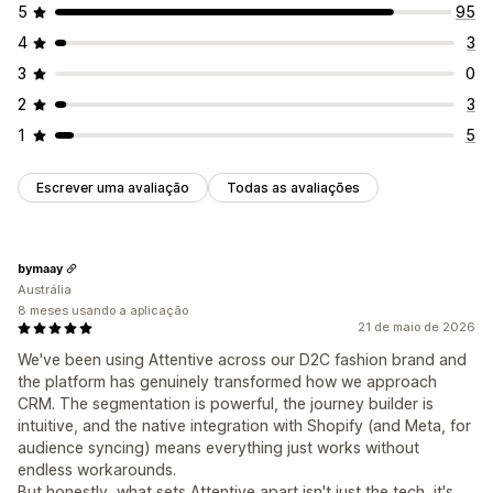
5
95
4
3
3
0
2
3
1
5
Escrever uma avaliação
Todas as avaliações
bymaay
Austrália
8 meses usando a aplicação
21 de maio de 2026
We've been using Attentive across our D2C fashion brand and
the platform has genuinely transformed how we approach
CRM. The segmentation is powerful, the journey builder is
intuitive, and the native integration with Shopify (and Meta, for
audience syncing) means everything just works without
endless workarounds.
But honestly, what sets Attentive apart isn't just the tech, it's