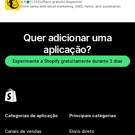
de 5 estrelas
4,8
(1.332)
•
Plano gratuito disponível
1332 total de avaliações
Drive sales with email marketing, SMS, forms, and automation
Quer adicionar uma
aplicação?
Experimente a Shopify gratuitamente durante 3 dias
Categorias de aplicação
Principais categorias
Canais de vendas
Envio direto