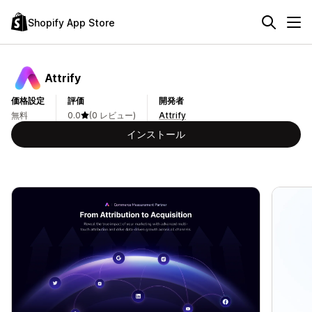
Shopify App Store
Attrify
価格設定
評価
開発者
無料
0.0
(0 レビュー)
Attrify
インストール