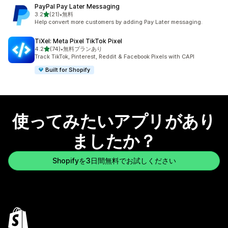
PayPal Pay Later Messaging
5つ星中
3.2
(21)
•
無料
合計レビュー数：21件
Help convert more customers by adding Pay Later messaging.
TiXel: Meta Pixel TikTok Pixel
5つ星中
4.2
(74)
•
無料プランあり
合計レビュー数：74件
Track TikTok, Pinterest, Reddit & Facebook Pixels with CAPI
Built for Shopify
使ってみたいアプリがあり
ましたか？
Shopifyを3日間無料でお試しください