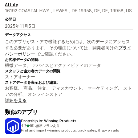
Attrify
16192 COASTAL HWY，LEWES，DE 19958, DE, DE, 19958, US
公開日
2025年11月5日
データアクセス
このアプリがストアで機能するためには、次のデータにアクセス
する必要があります。 その理由については、開発者向けの
プライ
バシーポリシー
でご確認ください。
お客様データの閲覧:
機微データ、 デバイスとアクティビティのデータ
スタッフと協力者のデータの閲覧:
ストアオーナー
ストアデータを表示および編集:
お客様、 商品、 注文、 ディスカウント、 マーケティング、 スト
アの分析、 オンラインストア
詳細を見る
類似のアプリ
Dropship io: Winning Products
5つ星中
4.7
(5)
•
無料プランあり
合計レビュー数：5件
Find and import winning products, track sales, & spy on ads