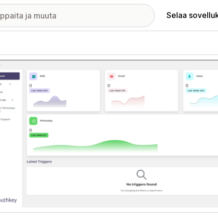
Selaa sovellu
elykuvagalleria