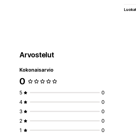
Luoka
Arvostelut
Kokonaisarvio
0
5
0
4
0
3
0
2
0
1
0