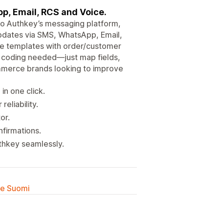
pp, Email, RCS and Voice.
to Authkey’s messaging platform,
updates via SMS, WhatsApp, Email,
ize templates with order/customer
No coding needed—just map fields,
commerce brands looking to improve
n one click.
eliability.
or.
nfirmations.
hkey seamlessly.
lle Suomi