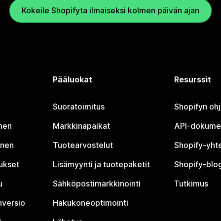
Kokeile Shopifyta ilmaiseksi kolmen päivän ajan
Pääluokat
Resurssit
Suoratoimitus
Shopifyn oh
nen
Markkinapaikat
API-dokume
inen
Tuotearvostelut
Shopify-yht
tukset
Lisämyynti ja tuotepaketit
Shopify-blog
u
Sähköpostimarkkinointi
Tutkimus
nversio
Hakukoneoptimointi