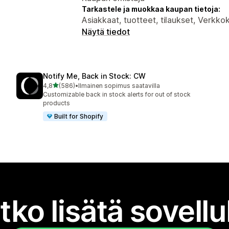
Tarkastele ja muokkaa kaupan tietoja:
Asiakkaat, tuotteet, tilaukset, Verkk
Näytä tiedot
Notify Me, Back in Stock: CW
/ 5 tähteä
4,8
(586)
•
Ilmainen sopimus saatavilla
586 arvostelua yhteensä
Customizable back in stock alerts for out of stock
products
Built for Shopify
tko lisätä sovell