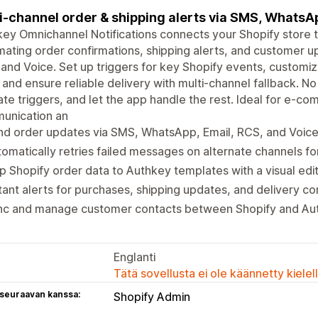
i-channel order & shipping alerts via SMS, WhatsA
ey Omnichannel Notifications connects your Shopify store 
ating order confirmations, shipping alerts, and customer 
and Voice. Set up triggers for key Shopify events, custom
 and ensure reliable delivery with multi-channel fallback. 
ate triggers, and let the app handle the rest. Ideal for e-
unication an
d order updates via SMS, WhatsApp, Email, RCS, and Voice i
omatically retries failed messages on alternate channels for r
 Shopify order data to Authkey templates with a visual edit
tant alerts for purchases, shipping updates, and delivery co
nc and manage customer contacts between Shopify and Aut
Englanti
Tätä sovellusta ei ole käännetty kiele
 seuraavan kanssa:
Shopify Admin