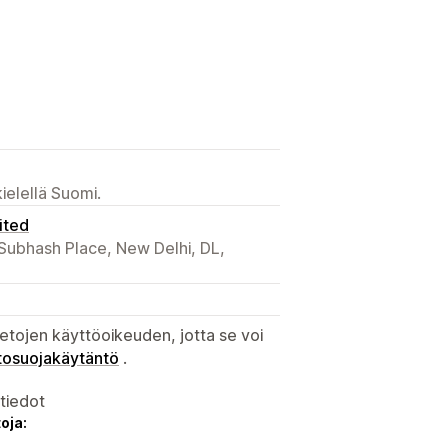
ielellä Suomi.
ited
 Subhash Place, New Delhi, DL,
etojen käyttöoikeuden, jotta se voi
tosuojakäytäntö
.
atiedot
oja: