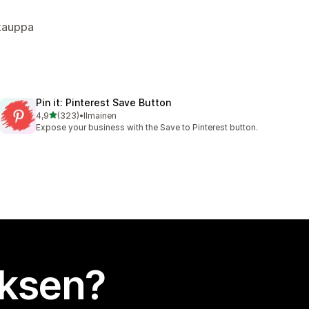
okauppa
Pin it: Pinterest Save Button
/ 5 tähteä
4,9
(323)
•
Ilmainen
323 arvostelua yhteensä
Expose your business with the Save to Pinterest button.
uksen?