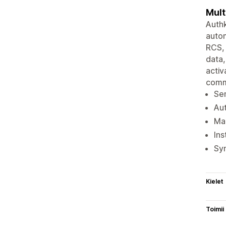
Mult
Authk
autom
RCS, 
data,
activ
comm
Sen
Aut
Map
Ins
Sy
Kielet
Toimii