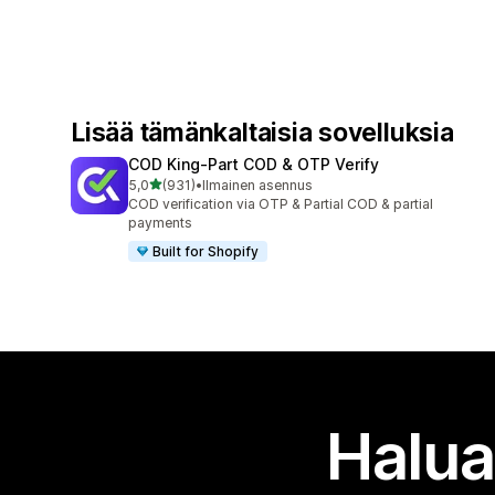
Lisää tämänkaltaisia sovelluksia
COD King‑Part COD & OTP Verify
/ 5 tähteä
5,0
(931)
•
Ilmainen asennus
931 arvostelua yhteensä
COD verification via OTP & Partial COD & partial
payments
Built for Shopify
Halua