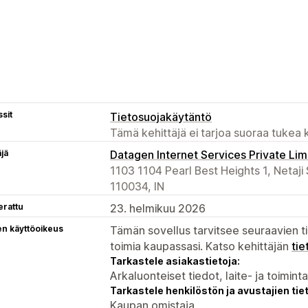
sit
Tietosuojakäytäntö
Tämä kehittäjä ei tarjoa suoraa tukea k
äjä
Datagen Internet Services Private Lim
1103 1104 Pearl Best Heights 1, Netaji
110034, IN
erattu
23. helmikuu 2026
en käyttöoikeus
Tämän sovellus tarvitsee seuraavien ti
toimia kaupassasi. Katso kehittäjän
tie
Tarkastele asiakastietoja:
Arkaluonteiset tiedot, laite- ja toimint
Tarkastele henkilöstön ja avustajien tiet
Kaupan omistaja