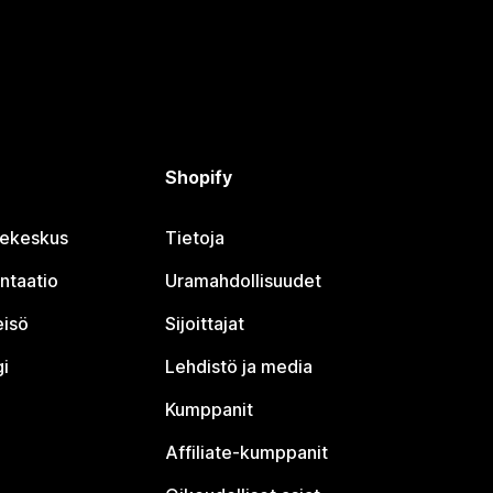
Shopify
jekeskus
Tietoja
ntaatio
Uramahdollisuudet
eisö
Sijoittajat
i
Lehdistö ja media
Kumppanit
Affiliate-kumppanit