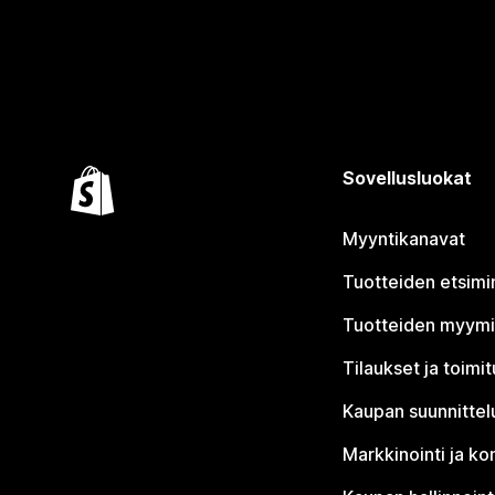
Sovellusluokat
Myyntikanavat
Tuotteiden etsimi
Tuotteiden myym
Tilaukset ja toimi
Kaupan suunnittel
Markkinointi ja ko