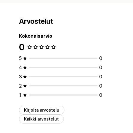
Arvostelut
Kokonaisarvio
0
5
0
4
0
3
0
2
0
1
0
Kirjoita arvostelu
Kaikki arvostelut