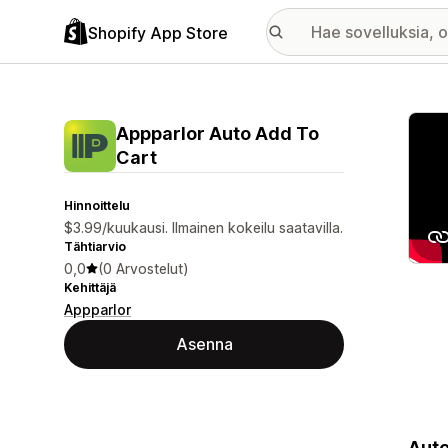
Shopify App Store
Esitt
Appparlor Auto Add To
Cart
Hinnoittelu
$3.99/kuukausi. Ilmainen kokeilu saatavilla.
Tähtiarvio
0,0
(0 Arvostelut)
Kehittäjä
Appparlor
Asenna
Auto