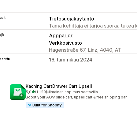
sit
Tietosuojakäytäntö
Tämä kehittäjä ei tarjoa suoraa tukea k
äjä
Appparlor
Verkkosivusto
Hagenstraße 67, Linz, 4040, AT
erattu
16. tammikuu 2024
Kaching CartDrawer Cart Upsell
/ 5 tähteä
5,0
(1 129)
•
Ilmainen sopimus saatavilla
1129 arvostelua yhteensä
Boost your AOV: slide cart, upsell cart & free shipping bar
Built for Shopify