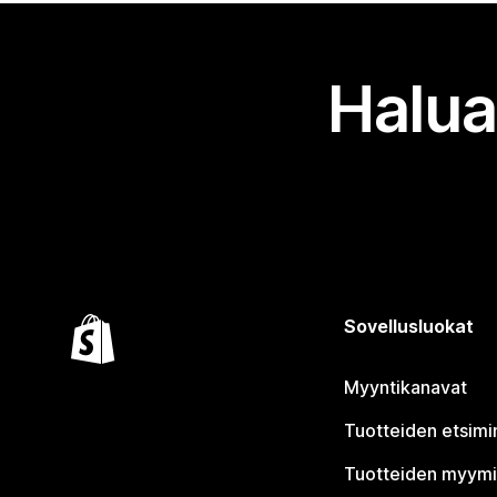
Halua
Sovellusluokat
Myyntikanavat
Tuotteiden etsimi
Tuotteiden myym