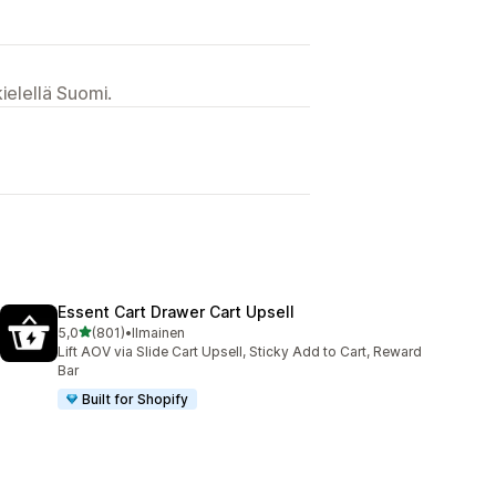
ielellä Suomi.
Essent Cart Drawer Cart Upsell
/ 5 tähteä
5,0
(801)
•
Ilmainen
801 arvostelua yhteensä
Lift AOV via Slide Cart Upsell, Sticky Add to Cart, Reward
Bar
Built for Shopify