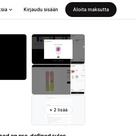
ksia
Kirjaudu sisään
Aloita maksutta
+ 2 lisää
sed on pre-defined rules.