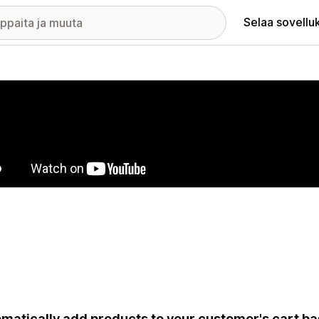
Selaa sovellu
elykuvagalleria
matically add products to your customer's cart ba