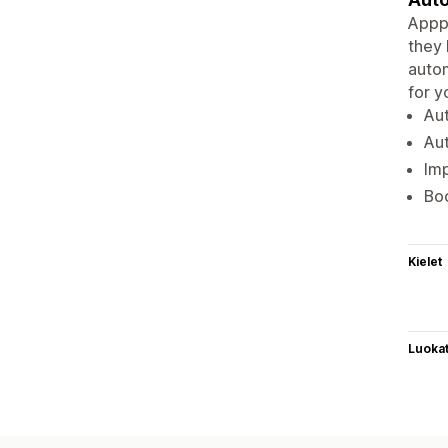
Apppa
they 
autom
for y
Aut
Aut
Imp
Boo
Kielet
Luoka