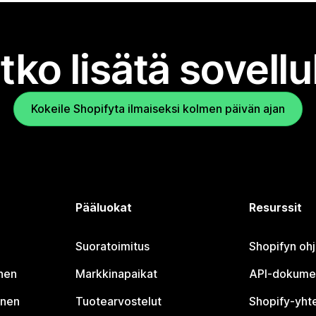
tko lisätä sovell
Kokeile Shopifyta ilmaiseksi kolmen päivän ajan
Pääluokat
Resurssit
Suoratoimitus
Shopifyn oh
nen
Markkinapaikat
API-dokume
inen
Tuotearvostelut
Shopify-yht