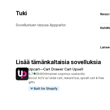
Tuki
Resurs
Sovellustuen tarjoaa Appparlor.
Kehitt
Lanse
Lisää tämänkaltaisia sovelluksia
Upcart—Cart Drawer Cart Upsell
/ 5 tähteä
4,7
(846)
•
Ilmainen sopimus saatavilla
846 arvostelua yhteensä
Boost AOV w/ slide cart, reward bar, upsell cart & free
gifts
Built for Shopify