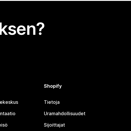
uksen?
Shopify
jekeskus
Tietoja
ntaatio
Uramahdollisuudet
eisö
Sijoittajat