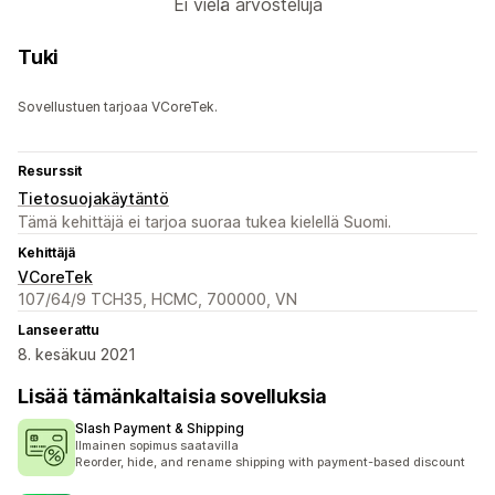
Ei vielä arvosteluja
Tuki
Sovellustuen tarjoaa VCoreTek.
Resurssit
Tietosuojakäytäntö
Tämä kehittäjä ei tarjoa suoraa tukea kielellä Suomi.
Kehittäjä
VCoreTek
107/64/9 TCH35, HCMC, 700000, VN
Lanseerattu
8. kesäkuu 2021
Lisää tämänkaltaisia sovelluksia
Slash Payment & Shipping
Ilmainen sopimus saatavilla
Reorder, hide, and rename shipping with payment-based discount