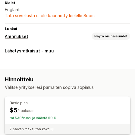
Kielet
Englanti
Tätä sovellusta ei ole käännetty kielelle Suomi
Luokat
Alennukset
Näytä ominaisuudet
Alennustyypit
Lähetysratkaisut - muu
Joukkoalennukset
Ilmainen toimitus
Tuotepaketit
Alennusten hallinnointi
Mukautettu koodi
Seuranta
Hinnoittelu
Valitse yrityksellesi parhaiten sopiva sopimus.
Basic plan
$5
/kuukausi
tai $30/vuosi ja säästä 50 %
7 päivän maksuton kokeilu