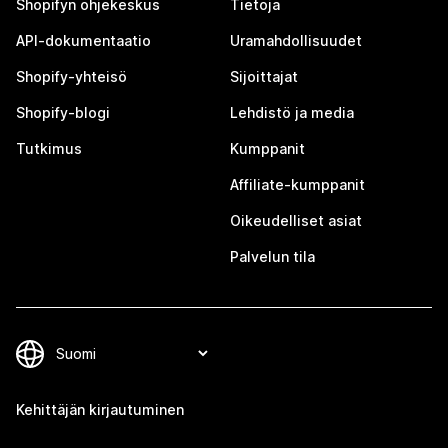
Shopifyn ohjekeskus
Tietoja
API-dokumentaatio
Uramahdollisuudet
Shopify-yhteisö
Sijoittajat
Shopify-blogi
Lehdistö ja media
Tutkimus
Kumppanit
Affiliate-kumppanit
Oikeudelliset asiat
Palvelun tila
Kehittäjän kirjautuminen