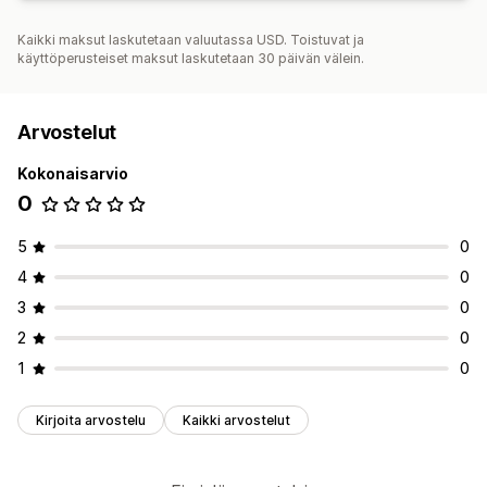
Kaikki maksut laskutetaan valuutassa USD. Toistuvat ja
käyttöperusteiset maksut laskutetaan 30 päivän välein.
Arvostelut
Kokonaisarvio
0
5
0
4
0
3
0
2
0
1
0
Kirjoita arvostelu
Kaikki arvostelut