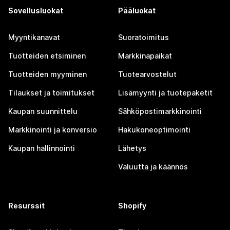
Sovellusluokat
Pääluokat
Myyntikanavat
Suoratoimitus
Tuotteiden etsiminen
Markkinapaikat
Tuotteiden myyminen
Tuotearvostelut
Tilaukset ja toimitukset
Lisämyynti ja tuotepaketit
Kaupan suunnittelu
Sähköpostimarkkinointi
Markkinointi ja konversio
Hakukoneoptimointi
Kaupan hallinnointi
Lähetys
Valuutta ja käännös
Resurssit
Shopify