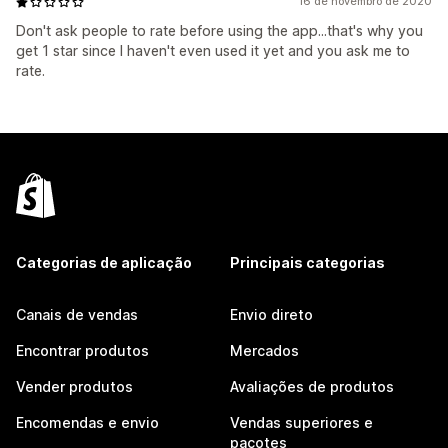
16 de novembro de 2020
Don't ask people to rate before using the app...that's why you
get 1 star since I haven't even used it yet and you ask me to
rate.
Categorias de aplicação
Principais categorias
Canais de vendas
Envio direto
Encontrar produtos
Mercados
Vender produtos
Avaliações de produtos
Encomendas e envio
Vendas superiores e
pacotes