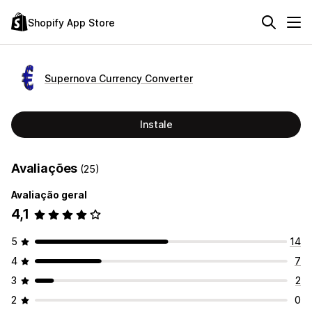
Shopify App Store
Supernova Currency Converter
Instale
Avaliações
(25)
Avaliação geral
4,1
5
14
4
7
3
2
2
0