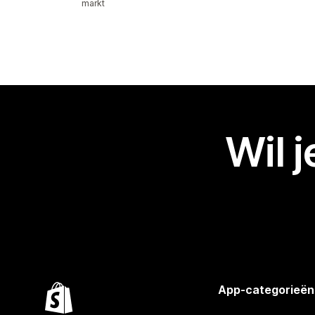
markt
Wil 
App-categorieën