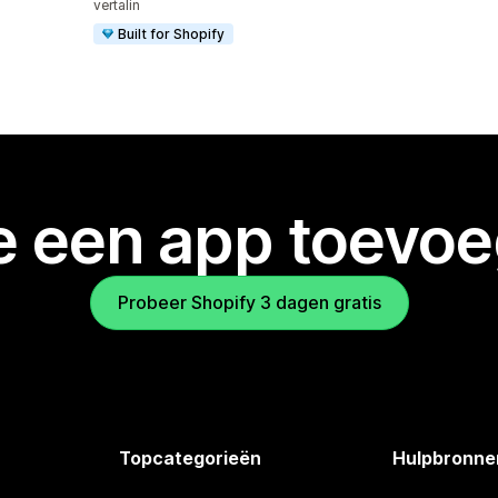
vertalin
Built for Shopify
je een app toevo
Probeer Shopify 3 dagen gratis
Topcategorieën
Hulpbronne