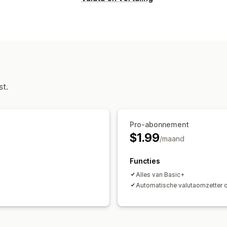
Valutaconversie
Geolocatie
Checkout in lokale valuta
Ontwerp van wisselaar
Prijsafronding
st.
Pro-abonnement
$1.99
/maand
Functies
Alles van Basic+
Automatische valutaomzetter o