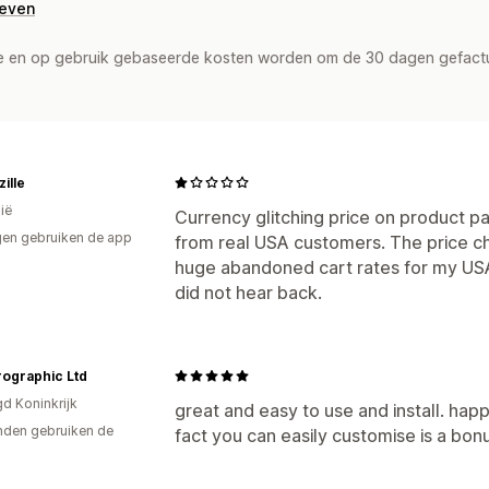
geven
de en op gebruik gebaseerde kosten worden om de 30 dagen gefact
ille
ië
Currency glitching price on product 
en gebruiken de app
from real USA customers. The price c
huge abandoned cart rates for my US
did not hear back.
ographic Ltd
gd Koninkrijk
great and easy to use and install. happ
den gebruiken de
fact you can easily customise is a bon