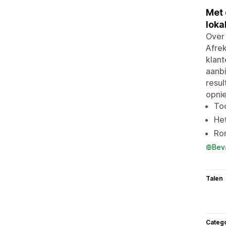
Met 
loka
Over 
Afrek
klant
aanb
resul
opni
Too
Het
Ron
Bev
Talen
Categ