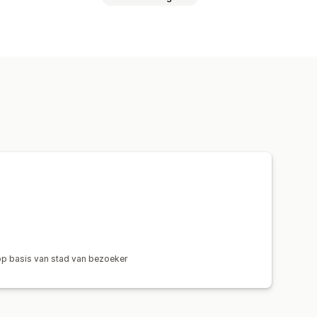
Meerdere valuta's
Landkiezer
Prijsweergave
p basis van stad van bezoeker