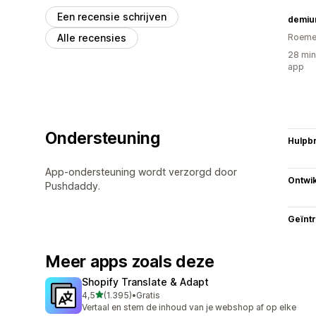
Een recensie schrijven
demiu
Alle recensies
Roeme
28 min
app
Ondersteuning
Hulpb
App-ondersteuning wordt verzorgd door
Ontwik
Pushdaddy.
Geïnt
Meer apps zoals deze
Shopify Translate & Adapt
van 5 sterren
4,5
(1.395)
•
Gratis
1395 recensies in totaal
Vertaal en stem de inhoud van je webshop af op elke