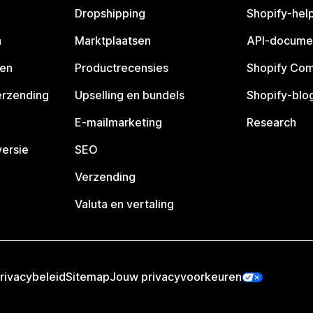
Dropshipping
Shopify-hel
n
Marktplaatsen
API-docume
pen
Productrecensies
Shopify Co
erzending
Upselling en bundels
Shopify-blo
E-mailmarketing
Research
ersie
SEO
Verzending
Valuta en vertaling
rivacybeleid
Sitemap
Jouw privacyvoorkeuren