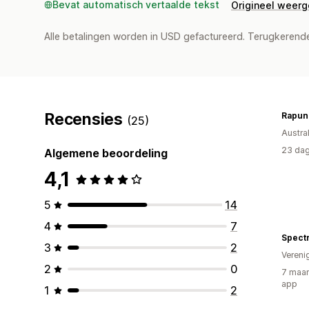
Bevat automatisch vertaalde tekst
Origineel weer
Alle betalingen worden in USD gefactureerd. Terugkeren
Recensies
Rapunz
(25)
Austral
23 dag
Algemene beoordeling
4,1
5
14
4
7
Spectr
3
2
Vereni
2
0
7 maan
app
1
2