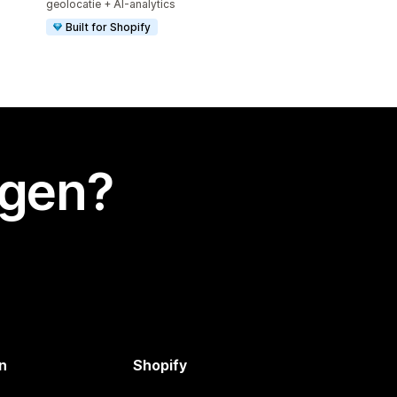
geolocatie + AI-analytics
Built for Shopify
egen?
n
Shopify