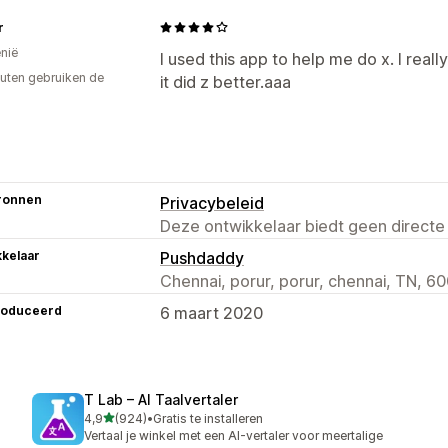
r
nië
I used this app to help me do x. I really
uten gebruiken de
it did z better.aaa
ronnen
Privacybeleid
Deze ontwikkelaar biedt geen directe
kelaar
Pushdaddy
Chennai, porur, porur, chennai, TN, 60
roduceerd
6 maart 2020
T Lab – AI Taalvertaler
van 5 sterren
4,9
(924)
•
Gratis te installeren
924 recensies in totaal
Vertaal je winkel met een AI-vertaler voor meertalige