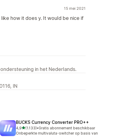
15 mei 2021
 like how it does y. It would be nice if
 ondersteuning in het Nederlands.
0116, IN
BUCKS Currency Converter PRO++
van 5 sterren
4,9
(1.133)
•
Gratis abonnement beschikbaar
1133 recensies in totaal
Onbeperkte multivaluta-switcher op basis van