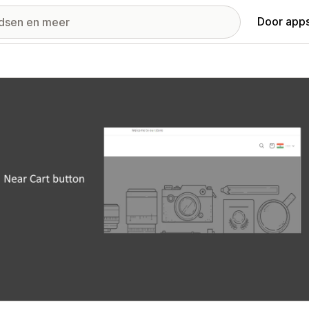
Door apps
ij met uitgelichte afbeeldingen