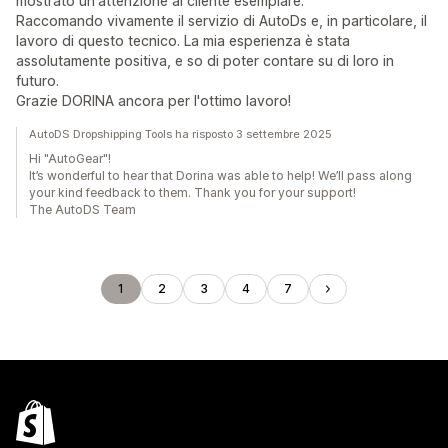
mostrato un'attenzione al cliente esemplare.
Raccomando vivamente il servizio di AutoDs e, in particolare, il
lavoro di questo tecnico. La mia esperienza è stata
assolutamente positiva, e so di poter contare su di loro in
futuro.
Grazie DORINA ancora per l'ottimo lavoro!
AutoDS Dropshipping Tools ha risposto 3 settembre 2025
Hi "AutoGear"!
It’s wonderful to hear that Dorina was able to help! We’ll pass along
your kind feedback to them. Thank you for your support!
The AutoDS Team
1
2
3
4
7