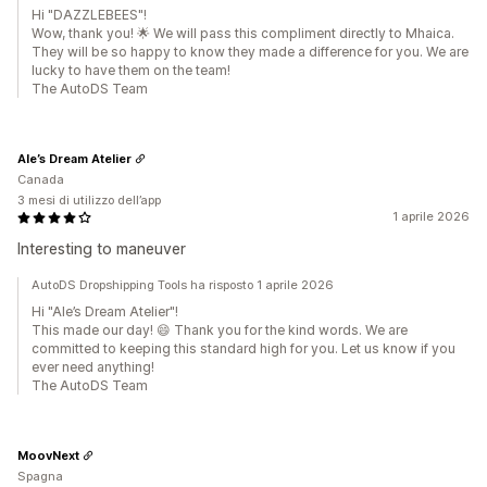
Hi "DAZZLEBEES"!
Wow, thank you! 🌟 We will pass this compliment directly to Mhaica.
They will be so happy to know they made a difference for you. We are
lucky to have them on the team!
The AutoDS Team
Ale’s Dream Atelier
Canada
3 mesi di utilizzo dell’app
1 aprile 2026
Interesting to maneuver
AutoDS Dropshipping Tools ha risposto 1 aprile 2026
Hi "Ale’s Dream Atelier"!
This made our day! 😄 Thank you for the kind words. We are
committed to keeping this standard high for you. Let us know if you
ever need anything!
The AutoDS Team
MoovNext
Spagna