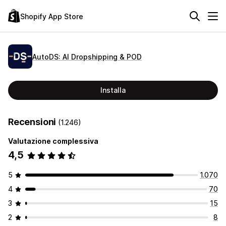
Shopify App Store
AutoDS: AI Dropshipping & POD
Installa
Recensioni
(1.246)
Valutazione complessiva
4,5
5
1.070
4
70
3
15
2
8