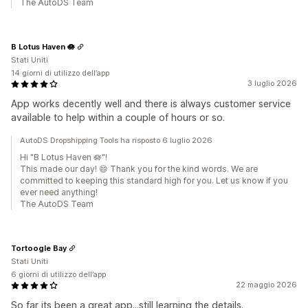
The AutoDS Team
B Lotus Haven 🪷
Stati Uniti
14 giorni di utilizzo dell’app
3 luglio 2026
App works decently well and there is always customer service
available to help within a couple of hours or so.
AutoDS Dropshipping Tools ha risposto 6 luglio 2026
Hi "B Lotus Haven 🪷"!
This made our day! 😄 Thank you for the kind words. We are
committed to keeping this standard high for you. Let us know if you
ever need anything!
The AutoDS Team
Tortoogle Bay
Stati Uniti
6 giorni di utilizzo dell’app
22 maggio 2026
So far its been a great app...still learning the details.