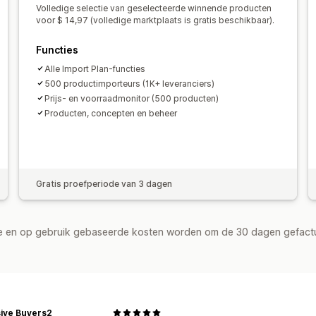
Volledige selectie van geselecteerde winnende producten
Milieuvriendelijke verzending
Wereld
voor $ 14,97 (volledige marktplaats is gratis beschikbaar).
Verzenden naar meerdere adressen
Functies
Bestellingen volgen
Alle Import Plan-functies
500 productimporteurs (1K+ leveranciers)
Prijs- en voorraadmonitor (500 producten)
Producten, concepten en beheer
Gratis proefperiode van 3 dagen
de en op gebruik gebaseerde kosten worden om de 30 dagen gefact
sive Buyers2