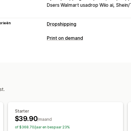
Dsers Walmart usadrop Wiio ai
Shein
orieën
Dropshipping
Producten die je kunt verkopen
Print on demand
Kleding en accessoires
Tassen en ko
Productaanpassing
Gezondheid en schoonheid
Elektron
Eigen labels
Aangepaste verpakking
Speelgoed en spellen
Babyproducte
Pack-ins
Personalisering
Eigen temp
Huisdierproducten
Meubilair
Bedrijf
Volwassen producten
Producten
Volledige bedrukking
Bags
Blankets
Inkooplocaties
st.
Shoes
Drinkware
Cadeaus voor de 
Argentinië
Australië
Brazilië
Canad
Laserdecoraties
Sieraden
Huisdierp
Frankrijk
Hongarije
India
Italië
Kroa
Milieuvriendelijk
Biologisch
Starter
Noorwegen
Oostenrijk
Polen
Portu
$39.90
/maand
Verenigd Koninkrijk
Verenigde Arabi
Verzendopties
Zweden
Zwitserland
of $368.70/jaar en bespaar 23%
White label
Bulkverzending
Aangepa