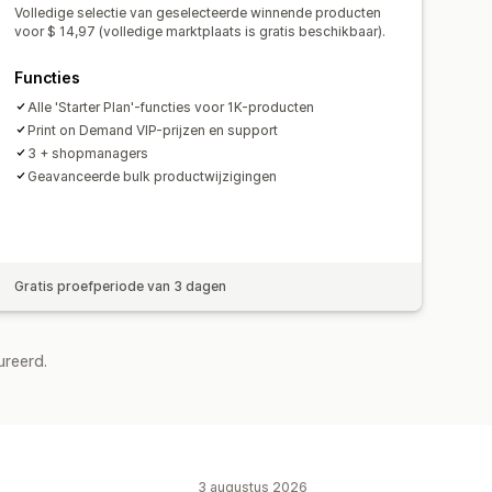
Volledige selectie van geselecteerde winnende producten
wijde fulfilment
voor $ 14,97 (volledige marktplaats is gratis beschikbaar).
Updates in real time
Totaalprijzen
Functies
Alle 'Starter Plan'-functies voor 1K-producten
Print on Demand VIP-prijzen en support
3 + shopmanagers
Geavanceerde bulk productwijzigingen
Gratis proefperiode van 3 dagen
ureerd.
3 augustus 2026