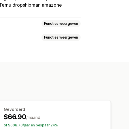
/Temu dropshipman amazone
Functies weergeven
Functies weergeven
ffers
Huis en tuin
ica
Kunst en ambacht
Ontwerptools
Mockup-generator
n
Sportproducten
lates
 en kantoor
Hardware
Automotive
Apparel
Borduurwerk
Hats
feestdagen
Woondecoratie
a
China
Duitsland
Finland
roducten
Muurkunst
tië
Nederland
Nieuw-Zeeland
Gevorderd
gal
Spanje
Turkije
$66.90
sche Emiraten
/maand
Verenigde Staten
of $608.70/jaar en bespaar 24%
st verzenden