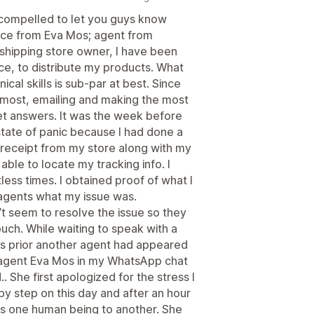
el compelled to let you guys know
vice from Eva Mos; agent from
pshipping store owner, I have been
e, to distribute my products. What
al skills is sub-par at best. Since
t most, emailing and making the most
get answers. It was the week before
state of panic because I had done a
 receipt from my store along with my
ble to locate my tracking info. I
ess times. I obtained proof of what I
agents what my issue was.
t seem to resolve the issue so they
ouch. While waiting to speak with a
ys prior another agent had appeared
agent Eva Mos in my WhatsApp chat
. She first apologized for the stress I
 step on this day and after an hour
as one human being to another. She