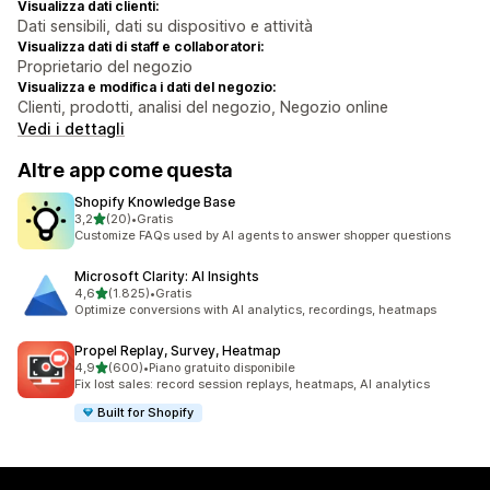
Visualizza dati clienti:
Dati sensibili, dati su dispositivo e attività
Visualizza dati di staff e collaboratori:
Proprietario del negozio
Visualizza e modifica i dati del negozio:
Clienti, prodotti, analisi del negozio, Negozio online
Vedi i dettagli
Altre app come questa
Shopify Knowledge Base
stelle su 5
3,2
(20)
•
Gratis
20 recensioni totali
Customize FAQs used by AI agents to answer shopper questions
Microsoft Clarity: AI Insights
stelle su 5
4,6
(1.825)
•
Gratis
1825 recensioni totali
Optimize conversions with AI analytics, recordings, heatmaps
Propel Replay, Survey, Heatmap
stelle su 5
4,9
(600)
•
Piano gratuito disponibile
600 recensioni totali
Fix lost sales: record session replays, heatmaps, AI analytics
Built for Shopify