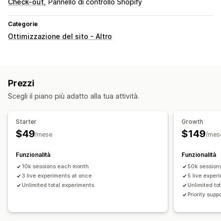
Check-out
Pannello di controllo Shopify
Categorie
Ottimizzazione del sito - Altro
Prezzi
Scegli il piano più adatto alla tua attività.
Starter
Growth
$49
$149
/mese
/mes
Funzionalità
Funzionalità
10k sessions each month
50k session
3 live experiments at once
5 live exper
Unlimited total experiments
Unlimited to
Priority supp