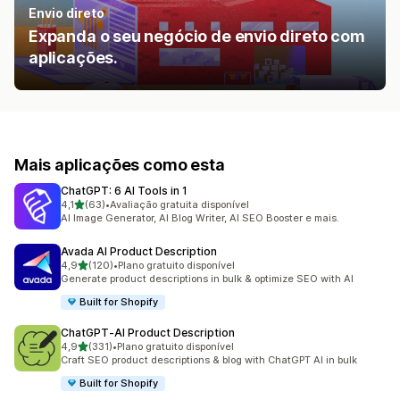
Envio direto
Expanda o seu negócio de envio direto com
aplicações.
Mais aplicações como esta
ChatGPT: 6 AI Tools in 1
de 5 estrelas
4,1
(63)
•
Avaliação gratuita disponível
63 total de avaliações
AI Image Generator, AI Blog Writer, AI SEO Booster e mais.
Avada AI Product Description
de 5 estrelas
4,9
(120)
•
Plano gratuito disponível
120 total de avaliações
Generate product descriptions in bulk & optimize SEO with AI
Built for Shopify
ChatGPT‑AI Product Description
de 5 estrelas
4,9
(331)
•
Plano gratuito disponível
331 total de avaliações
Craft SEO product descriptions & blog with ChatGPT AI in bulk
Built for Shopify