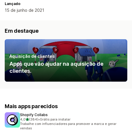
Lançado
15 de junho de 2021
Em destaque
Aquisição de clientes
Apps que vão ajudar na aquisição de
clientes.
Mais apps parecidos
Shopify Collabs
de 5 estrelas
4,0
(384)
•
Grátis para instalar
384 avaliações ao todo
Trabalhe com influenciadores para promover a marca e gerar
vendas