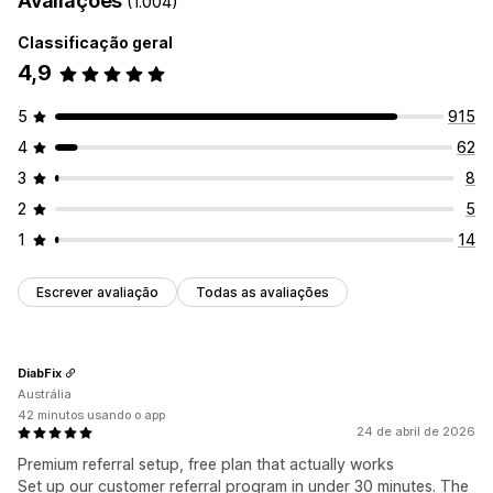
Avaliações
(1.004)
Gerenciamento de descontos
Gerenciamento de indicação
Classificação geral
Ferramenta de edição
Modelos
Edição em massa
Links de afiliado
Análises
Descontos
4,9
Código personalizado
Fontes personalizadas
Campanhas
Experiência de afiliado
Agrupamento de descontos
5
915
Painéis de controle personalizados
Portal de marca
4
62
Descontos e links personalizados
Domínio personalizado
Formulários personalizados
Branding personalizado
3
8
2
5
Pagamentos
1
14
Pagamentos em cartão
Pagamentos em cartão-presente
Escrever avaliação
Todas as avaliações
DiabFix
Austrália
42 minutos usando o app
24 de abril de 2026
Premium referral setup, free plan that actually works
Set up our customer referral program in under 30 minutes. The