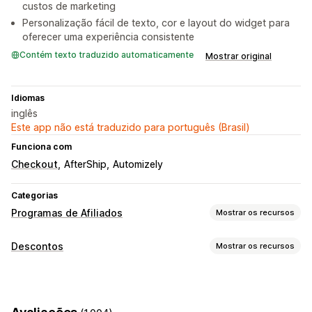
custos de marketing
Personalização fácil de texto, cor e layout do widget para
oferecer uma experiência consistente
Contém texto traduzido automaticamente
Mostrar original
Idiomas
inglês
Este app não está traduzido para português (Brasil)
Funciona com
Checkout
AfterShip
Automizely
Categorias
Programas de Afiliados
Mostrar os recursos
Opções de comissão
Descontos
Mostrar os recursos
Regras automatizadas
Períodos de maturação
Tipos de descontos
Comissão personalizada
Marketing de vários níveis
Códigos de desconto
Cupons
Recompensas
Pop-ups
Comissão de produto