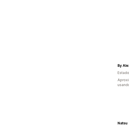
By Ale
Estado
Aprox
usand
Natsu