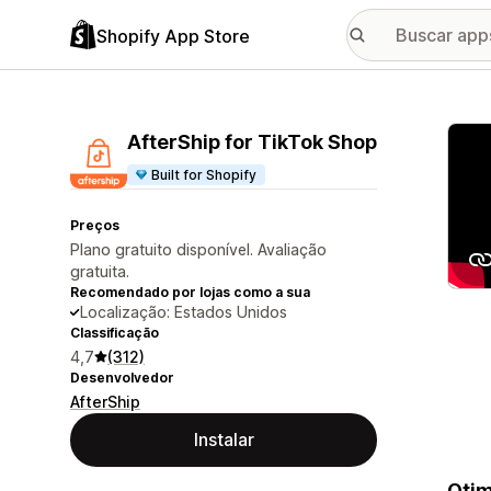
Shopify App Store
Galer
AfterShip for TikTok Shop
Built for Shopify
Preços
Plano gratuito disponível. Avaliação
gratuita.
Recomendado por lojas como a sua
Localização: Estados Unidos
Classificação
4,7
(312)
Desenvolvedor
AfterShip
Instalar
Otim