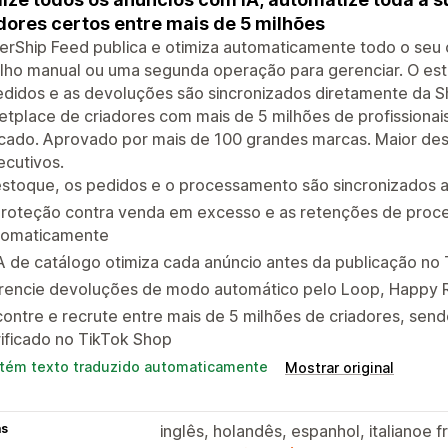
dores certos entre mais de 5 milhões
erShip Feed publica e otimiza automaticamente todo o seu
alho manual ou uma segunda operação para gerenciar. O es
didos e as devoluções são sincronizados diretamente da S
tplace de criadores com mais de 5 milhões de profissionai
ficado. Aprovado por mais de 100 grandes marcas. Maior d
cutivos.
estoque, os pedidos e o processamento são sincronizados 
proteção contra venda em excesso e as retenções de proc
tomaticamente
A de catálogo otimiza cada anúncio antes da publicação no
rencie devoluções de modo automático pelo Loop, Happy 
ontre e recrute entre mais de 5 milhões de criadores, se
ificado no TikTok Shop
tém texto traduzido automaticamente
Mostrar original
as
inglês, holandês, espanhol, italianoe 