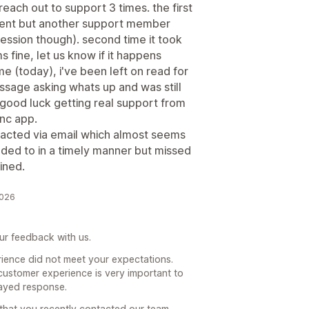
reach out to support 3 times. the first
oment but another support member
ression though). second time it took
s fine, let us know if it happens
time (today), i've been left on read for
ssage asking whats up and was still
. good luck getting real support from
ync app.
tacted via email which almost seems
onded to in a timely manner but missed
ined.
2026
ur feedback with us.
rience did not meet your expectations.
 customer experience is very important to
layed response.
that you recently contacted our team