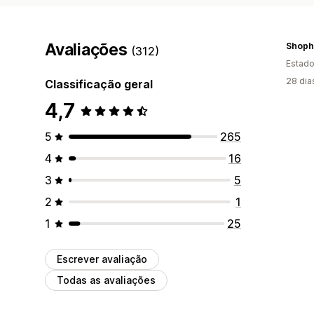
Avaliações
Shophe
(312)
Estado
28 dia
Classificação geral
4,7
5
265
4
16
3
5
2
1
1
25
Escrever avaliação
Todas as avaliações