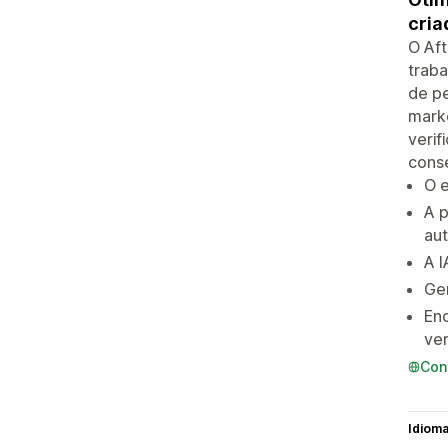
cria
O Aft
trab
de pe
marke
veri
conse
O 
A 
au
A I
Ge
Enc
ver
Con
Idiom