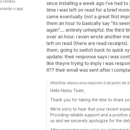
s Unidos
since installing a week ago i've had to 
 usando o app
time i was left on read for a brief m
came eventually (not a great first imp
them an hour to basically say "its seem
again".... entirely unhelpful. the third 
over an hour. i even wrote another me
left on read (there are read receipts)
them. going to switch back to quick s
update: their response says i was con
like theyre trying to imply i was resp
it?? their email was sent after i compla
AfterShip deixou uma resposta 9 de junho de 
Hello Natsu Team,
Thank you for taking the time to share yo
We’re sorry to hear that your recent expe
Providing reliable support and a positive
us and we sincerely apologize for the de
After reviewing your case we understand 