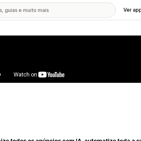
Ver ap
ia de imagens em destaque
ize todos os anúncios com IA, automatize toda a 