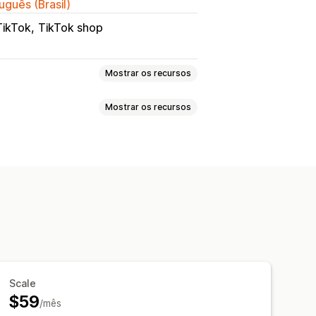
uguês (Brasil)
TikTok
TikTok shop
Mostrar os recursos
Mostrar os recursos
e atributos
Metacampos
izadas
Estoque local
os
Em vários idiomas
locais
Aprovação de pedidos
 massa
Atualizações da loja
om alvo específico
 de feed
Scale
$59
/mês