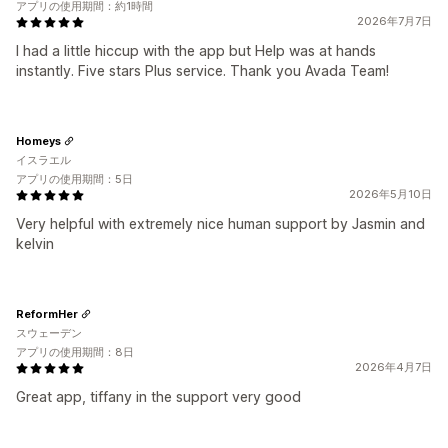
アプリの使用期間：約1時間
2026年7月7日
I had a little hiccup with the app but Help was at hands
instantly. Five stars Plus service. Thank you Avada Team!
Homeys
イスラエル
アプリの使用期間：5日
2026年5月10日
Very helpful with extremely nice human support by Jasmin and
kelvin
ReformHer
スウェーデン
アプリの使用期間：8日
2026年4月7日
Great app, tiffany in the support very good