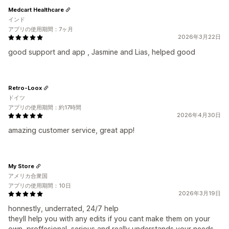
Medcart Healthcare
インド
アプリの使用期間：7ヶ月
2026年3月22日
good support and app , Jasmine and Lias, helped good
Retro-Loox
ドイツ
アプリの使用期間：約17時間
2026年4月30日
amazing customer service, great app!
My Store
アメリカ合衆国
アプリの使用期間：10日
2026年3月19日
honnestly, underrated, 24/7 help
theyll help you with any edits if you cant make them on your
own, proffesional, serious and really understands your needs,