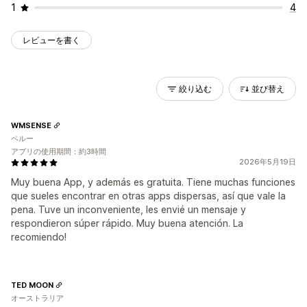
1
4
レビューを書く
絞り込む
並び替え
WMSENSE
ペルー
アプリの使用期間：約3時間
2026年5月19日
Muy buena App, y además es gratuita. Tiene muchas funciones
que sueles encontrar en otras apps dispersas, así que vale la
pena. Tuve un inconveniente, les envié un mensaje y
respondieron súper rápido. Muy buena atención. La
recomiendo!
TED MOON
オーストラリア