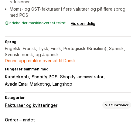
refusioner
Moms- og GST-fakturaer i flere valutaer og på flere sprog
med POS
Indeholder maskinoversat tekst
Vis oprindelig
Sprog
Engelsk, Fransk, Tysk, Finsk, Portugisisk (Brasilien), Spansk,
Svensk, norsk, og Japansk
Denne app er ikke oversat til Dansk
Fungerer sammen med
Kundekonti
Shopify POS
Shopify-administrator
Avada Email Marketing
Langshop
Kategorier
Fakturaer og kvitteringer
Vis funktioner
Dokumenttyper
Ordrer – andet
Fakturaer
Kvitteringer
Tilbud
Ordrekladder
Ordrebekræftelser
Bemærkninger til levering