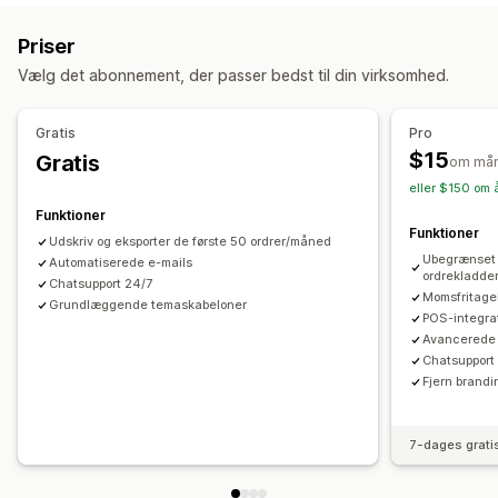
Tolddokumenter
Pakkesedler
Fragtlabels
Refusioner
Priser
Returneringer
Vælg det abonnement, der passer bedst til din virksomhed.
Tilpasning
Farve og skrifttype
Branding
Felter
Fakturanumre
Gratis
Pro
Afsenders mailadresse
Beregning af skat
Skabeloner
$15
Gratis
om må
Stregkoder
Logoer
Multivaluta
Flere sprog
eller $150 om å
Funktioner
Filhåndtering
Funktioner
Udskriv og eksporter de første 50 ordrer/måned
Massedownload
Navngivning af filer
Ubegrænset 
Automatiserede e-mails
ordrekladde
Automatisering af mail
Generering af PDF-filer
Chatsupport 24/7
Momsfritage
Grundlæggende temaskabeloner
Udskriv og eksportér
Rapporter
Datasikkerhed
POS-integra
Fortløbende nummerering
Avancerede 
Chatsupport
Fjern brandi
7-dages grati