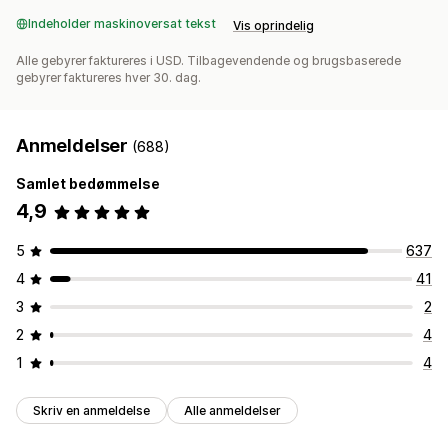
Indeholder maskinoversat tekst
Vis oprindelig
Alle gebyrer faktureres i USD. Tilbagevendende og brugsbaserede
gebyrer faktureres hver 30. dag.
Anmeldelser
(688)
Samlet bedømmelse
4,9
5
637
4
41
3
2
2
4
1
4
Skriv en anmeldelse
Alle anmeldelser