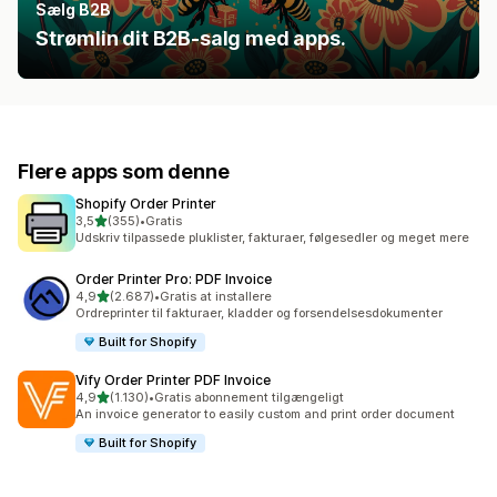
Sælg B2B
Strømlin dit B2B-salg med apps.
Flere apps som denne
Shopify Order Printer
ud af 5 stjerner
3,5
(355)
•
Gratis
355 anmeldelser i alt
Udskriv tilpassede pluklister, fakturaer, følgesedler og meget mere
Order Printer Pro: PDF Invoice
ud af 5 stjerner
4,9
(2.687)
•
Gratis at installere
2687 anmeldelser i alt
Ordreprinter til fakturaer, kladder og forsendelsesdokumenter
Built for Shopify
Vify Order Printer PDF Invoice
ud af 5 stjerner
4,9
(1.130)
•
Gratis abonnement tilgængeligt
1130 anmeldelser i alt
An invoice generator to easily custom and print order document
Built for Shopify