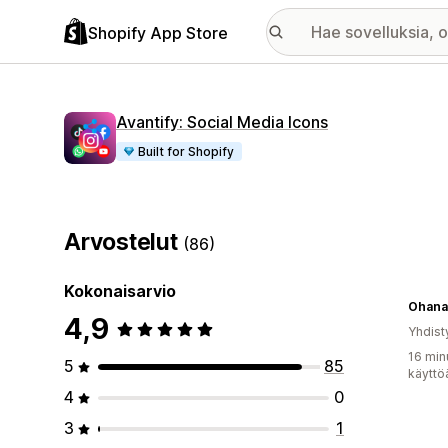
Shopify App Store
Avantify: Social Media Icons
Built for Shopify
Arvostelut
(86)
Kokonaisarvio
Ohana
4,9
Yhdist
16 min
5
85
käyttö
4
0
3
1