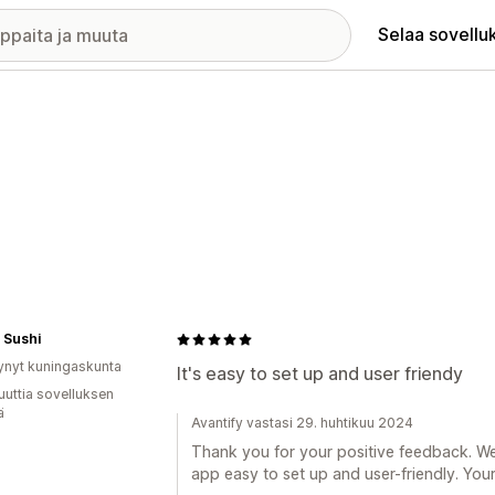
Selaa sovellu
 Sushi
ynyt kuningaskunta
It's easy to set up and user friendy
uuttia sovelluksen
ä
Avantify vastasi 29. huhtikuu 2024
Thank you for your positive feedback. We
app easy to set up and user-friendly. Your