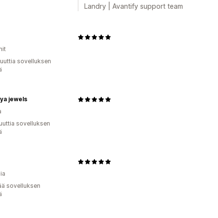
Landry | Avantify support team
nit
uuttia sovelluksen
ä
ya jewels
a
uuttia sovelluksen
ä
ia
ää sovelluksen
ä