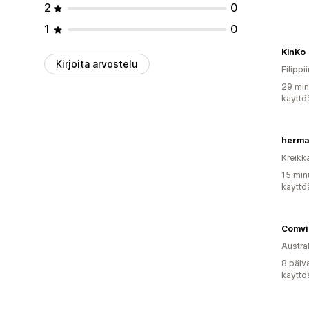
2
0
1
0
KinKo
Kirjoita arvostelu
Filippii
29 min
käyttö
herma
Kreikk
15 min
käyttö
Comvi
Austral
8 päiv
käyttö