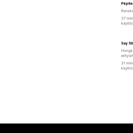
Pépite
Ransk
37 min
käyttö
Say Sti
Hongko
erityis
31 min
käyttö