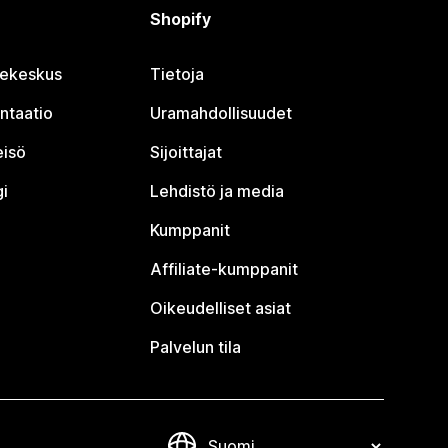
Shopify
jekeskus
Tietoja
ntaatio
Uramahdollisuudet
eisö
Sijoittajat
i
Lehdistö ja media
Kumppanit
Affiliate-kumppanit
Oikeudelliset asiat
Palvelun tila