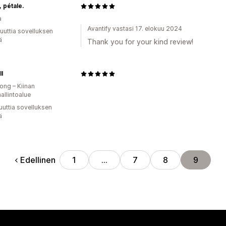
, pétale.
a
Avantify vastasi 17. elokuu 2024
uuttia sovelluksen
ä
Thank you for your kind review!
ll
ng – Kiinan
hallintoalue
uuttia sovelluksen
ä
Edellinen
1
…
7
8
9