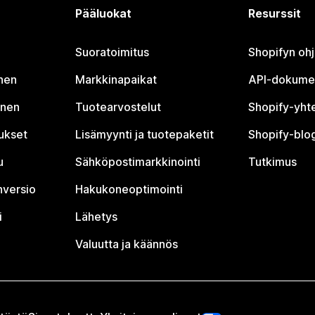
Pääluokat
Resurssit
Suoratoimitus
Shopifyn oh
nen
Markkinapaikat
API-dokume
inen
Tuotearvostelut
Shopify-yht
tukset
Lisämyynti ja tuotepaketit
Shopify-blog
u
Sähköpostimarkkinointi
Tutkimus
nversio
Hakukoneoptimointi
i
Lähetys
Valuutta ja käännös