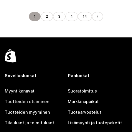
1
2
3
4
14
Sovellusluokat
Pääluokat
Myyntikanavat
Suoratoimitus
Tuotteiden etsiminen
Markkinapaikat
Tuotteiden myyminen
Tuotearvostelut
Tilaukset ja toimitukset
Lisämyynti ja tuotepaketit