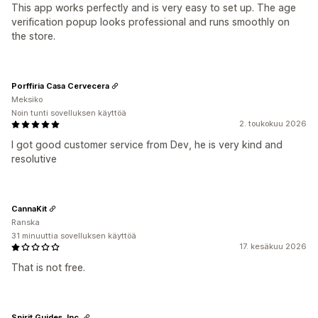
This app works perfectly and is very easy to set up. The age
verification popup looks professional and runs smoothly on
the store.
Porffiria Casa Cervecera
Meksiko
Noin tunti sovelluksen käyttöä
2. toukokuu 2026
I got good customer service from Dev, he is very kind and
resolutive
CannaKit
Ranska
31 minuuttia sovelluksen käyttöä
17. kesäkuu 2026
That is not free.
Spirit Guides, Inc.