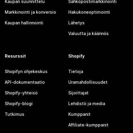
Kaupan suunnittelu
Sähköpostimarkkinointi
Markkinointi ja konversio
Hakukoneoptimointi
Kaupan hallinnointi
Lähetys
Valuutta ja käännös
Resurssit
Shopify
Shopifyn ohjekeskus
Tietoja
API-dokumentaatio
Uramahdollisuudet
Shopify-yhteisö
Sijoittajat
Shopify-blogi
Lehdistö ja media
Tutkimus
Kumppanit
Affiliate-kumppanit