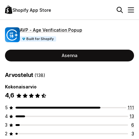
Shopify App Store
AVP ‑ Age Verification Popup
Built for Shopify
Asenna
Arvostelut
(138)
Kokonaisarvio
4,6
5
111
4
13
3
6
2
3