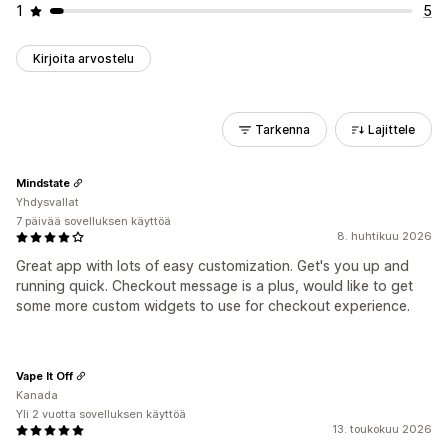
1
5
Kirjoita arvostelu
Tarkenna
Lajittele
Mindstate
Yhdysvallat
7 päivää sovelluksen käyttöä
8. huhtikuu 2026
Great app with lots of easy customization. Get's you up and
running quick. Checkout message is a plus, would like to get
some more custom widgets to use for checkout experience.
Vape It Off
Kanada
Yli 2 vuotta sovelluksen käyttöä
13. toukokuu 2026