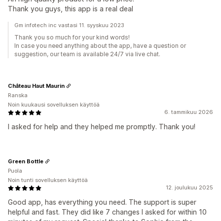
Thank you guys, this app is a real deal
Gm infotech inc vastasi 11. syyskuu 2023
Thank you so much for your kind words!
In case you need anything about the app, have a question or
suggestion, our team is available 24/7 via live chat.
Château Haut Maurin
Ranska
Noin kuukausi sovelluksen käyttöä
6. tammikuu 2026
I asked for help and they helped me promptly. Thank you!
Green Bottle
Puola
Noin tunti sovelluksen käyttöä
12. joulukuu 2025
Good app, has everything you need. The support is super
helpful and fast. They did like 7 changes I asked for within 10