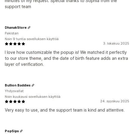
minutes of my request. Special thanks to Sophia from the
support team
DhanakStore
Pakistan
Noin 9 tuntia sovelluksen käyttöä
3. lokakuu 2025
I love how customizable the popup is! We matched it perfectly
to our store theme, and the date of birth feature adds an extra
layer of verification.
Bullion Baddies
Yhdysvallat
Noin kuukausi sovelluksen käyttöä
24. syyskuu 2025
Very easy to use, and the support team is kind and attentive.
PopSips