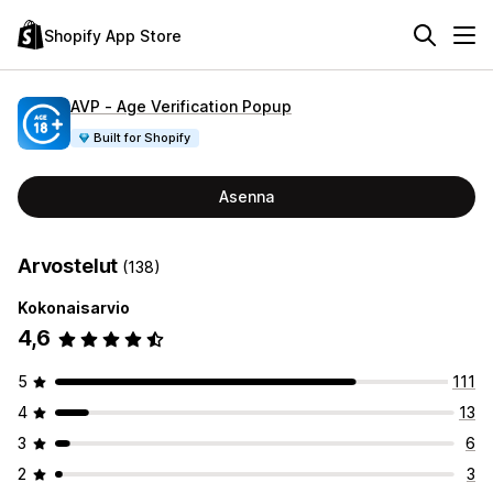
Shopify App Store
AVP ‑ Age Verification Popup
Built for Shopify
Asenna
Arvostelut
(138)
Kokonaisarvio
4,6
5
111
4
13
3
6
2
3