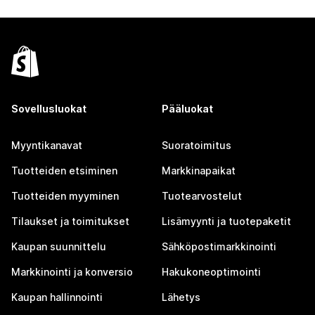
Sovellusluokat
Pääluokat
Myyntikanavat
Suoratoimitus
Tuotteiden etsiminen
Markkinapaikat
Tuotteiden myyminen
Tuotearvostelut
Tilaukset ja toimitukset
Lisämyynti ja tuotepaketit
Kaupan suunnittelu
Sähköpostimarkkinointi
Markkinointi ja konversio
Hakukoneoptimointi
Kaupan hallinnointi
Lähetys