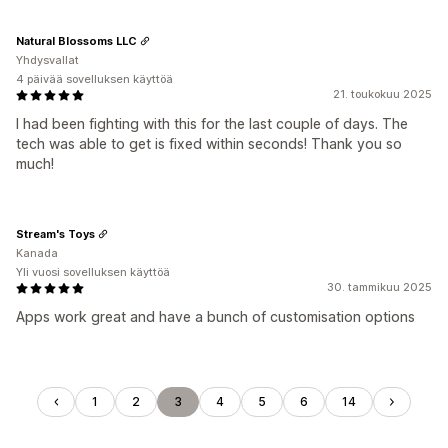
Natural Blossoms LLC
Yhdysvallat
4 päivää sovelluksen käyttöä
21. toukokuu 2025
I had been fighting with this for the last couple of days. The
tech was able to get is fixed within seconds! Thank you so
much!
Stream's Toys
Kanada
Yli vuosi sovelluksen käyttöä
30. tammikuu 2025
Apps work great and have a bunch of customisation options
1
2
3
4
5
6
14