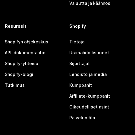
Valuutta ja käännös
Resurssit
Shopify
Shopifyn ohjekeskus
Tietoja
API-dokumentaatio
Uramahdollisuudet
Shopify-yhteisö
Sijoittajat
Shopify-blogi
Lehdistö ja media
Tutkimus
Kumppanit
Affiliate-kumppanit
Oikeudelliset asiat
Palvelun tila