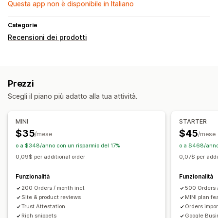
Questa app non è disponibile in Italiano
Categorie
Recensioni dei prodotti
Prezzi
Scegli il piano più adatto alla tua attività.
MINI
STARTER
$35
$45
/mese
/mese
o a $348/anno con un risparmio del 17%
o a $468/anno
0,09$ per additional order
0,07$ per addi
Funzionalità
Funzionalità
200 Orders / month incl.
500 Orders 
Site & product reviews
MINI plan fe
Trust Attestation
Orders impor
Rich snippets
Google Busi