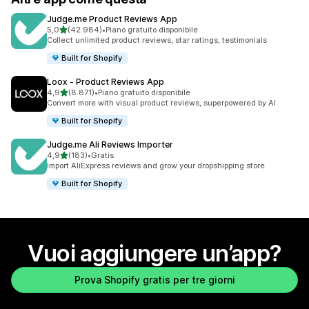
Judge.me Product Reviews App
stelle su 5
5,0
(42.984)
•
Piano gratuito disponibile
42984 recensioni totali
Collect unlimited product reviews, star ratings, testimonials
Built for Shopify
Loox ‑ Product Reviews App
stelle su 5
4,9
(8.871)
•
Piano gratuito disponibile
8871 recensioni totali
Convert more with visual product reviews, superpowered by AI
Built for Shopify
Judge.me Ali Reviews Importer
stelle su 5
4,9
(183)
•
Gratis
183 recensioni totali
Import AliExpress reviews and grow your dropshipping store
Built for Shopify
Vuoi aggiungere un’app?
Prova Shopify gratis per tre giorni