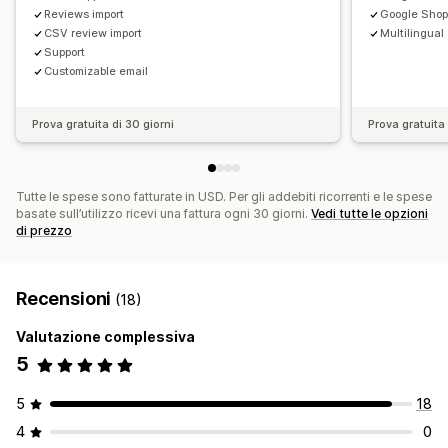
Reviews import
Google Shop
CSV review import
Multilingual
Support
Customizable email
Prova gratuita di 30 giorni
Prova gratuita 
Tutte le spese sono fatturate in USD. Per gli addebiti ricorrenti e le spese
basate sull’utilizzo ricevi una fattura ogni 30 giorni.
Vedi tutte le opzioni
di prezzo
Recensioni
(18)
Valutazione complessiva
5
5
18
4
0