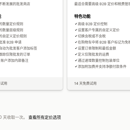
不断发展的批发商店
最适合需要高级 B2B 定价和税费管
能
特色功能
的数量定价规则
高级 B2B 定价控制
的数量层级规则
设置客户专属的自定义定价
的自定义定价规则
切换含税或不含税
准 B2B 申请
在购物车中将 B2B 客户标记为免
自动为批发客户添加标签
设置订单限制和最低金额
跟踪仅限批发的订单
定义仅限批发的运费
B 账户添加内部备注
通过递增数量控制包装单位
添加附加费并支持净额付款条件
费试用
14 天免费试用
0 天收取一次。
查看所有定价选项