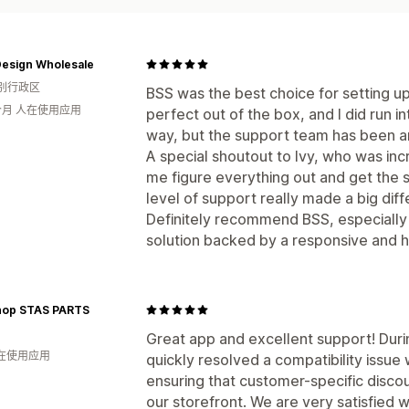
Design Wholesale
别行政区
BSS was the best choice for setting up
个月 人在使用应用
perfect out of the box, and I did run i
way, but the support team has been a
A special shoutout to Ivy, who was incr
me figure everything out and get the 
level of support really made a big dif
Definitely recommend BSS, especially if
solution backed by a responsive and h
op STAS PARTS
Great app and excellent support! Durin
人在使用应用
quickly resolved a compatibility issue 
ensuring that customer-specific disco
our storefront. We are very satisfied w