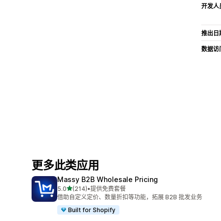
开发人
推出日
数据访
更多此类应用
Massy B2B Wholesale Pricing
星（满分 5 星）
5.0
(214)
•
提供免费套餐
总共 214 条评论
借助自定义定价、数量折扣等功能，拓展 B2B 批发业务
Built for Shopify