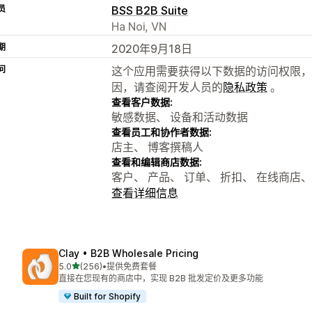
员
BSS B2B Suite
Ha Noi, VN
期
2020年9月18日
问
这个应用需要获得以下数据的访问权限，
因，请查阅开发人员的
隐私政策
。
查看客户数据:
敏感数据、 设备和活动数据
查看员工和协作者数据:
店主、 博客撰稿人
查看和编辑商店数据:
客户、 产品、 订单、 折扣、 在线商店
查看详细信息
Clay • B2B Wholesale Pricing
星（满分 5 星）
5.0
(256)
•
提供免费套餐
总共 256 条评论
直接在您现有的商店中，实现 B2B 批发定价及更多功能
Built for Shopify