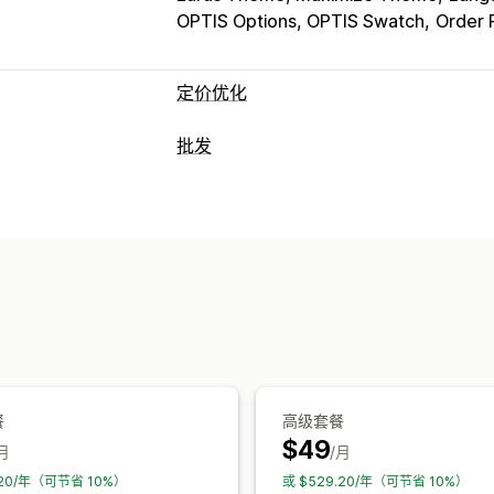
OPTIS Options, OPTIS Swatch
Order P
定价优化
定价管理
批发
定价规则
百分比折扣
固定折扣
批量折
定价选项
自动重新定价
价格匹配
自动匹配
安排
客户群
自定义定价
折扣码
分层定价
监控
宽限期付款条件
多币种
注册表单
批发
报告
控制面板
分析
订单管理
批量处理
订单表单
手动订单
草稿订单
多币种
API 访问
库存同步
导入和导出
餐
高级套餐
$49
月
/月
.20/年（可节省 10%）
或 $529.20/年（可节省 10%）