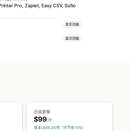
rinter Pro
Zapiet, Easy CSV, Sufio
显示功能
显示功能
扣
分层折扣
自定义定价
日程
标签
批量折扣
定价导入
免税
登录
客户标记
最低订购量
订单限制
订单状态
白金套餐
$99
/月
或 $1,069.20/年（可节省 10%）