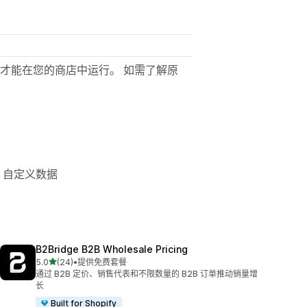
才能在您的商店中运行。 如需了解原
、 自定义数据
B2Bridge B2B Wholesale Pricing
星（满分 5 星）
5.0
(24)
•
提供免费套餐
总共 24 条评论
通过 B2B 定价、销售代表和不限数量的 B2B 订单推动销量增
长
Built for Shopify