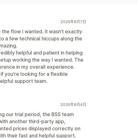
2026年8月7日
 the flow I wanted. It wasn’t exactly
nto a few technical hiccups along the
mazing.
edibly helpful and patient in helping
setup working the way I wanted. The
ference in my overall experience.
 you’re looking for a flexible
elpful support team.
2026年8月4日
g our trial period, the BSS team
with another third-party app,
unted prices displayed correctly on
ith their fast and helpful support.