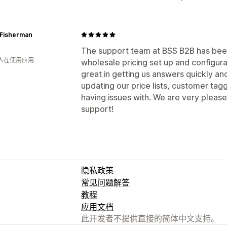
 Fisherman
The support team at BSS B2B has been 
 人在使用应用
wholesale pricing set up and configura
great in getting us answers quickly an
updating our price lists, customer ta
having issues with. We are very please
support!
隐私政策
常见问题解答
教程
应用文档
此开发者不提供直接的简体中文支持。