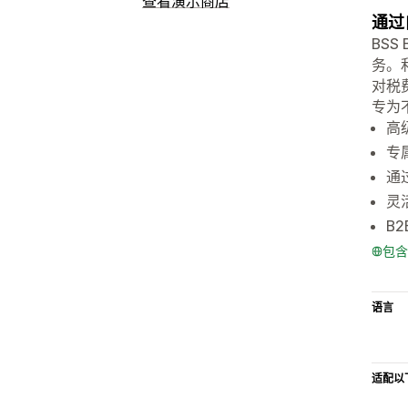
查看演示商店
通过
BSS
务。
对税费
专为
高
专
通
灵
B
包含
语言
适配以