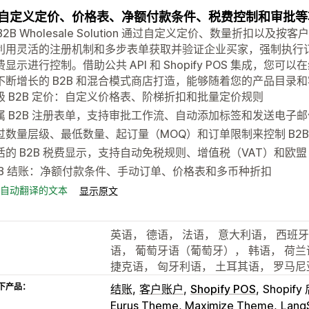
自定义定价、价格表、净额付款条件、税费控制和审批等功
 B2B Wholesale Solution 通过自定义定价、数量折扣
利用灵活的注册机制和多步表单获取并验证企业买家，强制执行
显示进行控制。借助公共 API 和 Shopify POS 集成，您可
不断增长的 B2B 和混合模式商店打造，能够随着您的产品目录
级 B2B 定价：自定义价格表、阶梯折扣和批量定价规则
属 B2B 注册表单，支持审批工作流、自动添加标签和发送电子邮
过数量层级、最低数量、起订量（MOQ）和订单限制来控制 B2B
活的 B2B 税费显示，支持自动免税规则、增值税（VAT）和欧盟
2B 结账：净额付款条件、手动订单、价格表和多币种折扣
自动翻译的文本
显示原文
英语， 德语， 法语， 意大利语， 西班牙
语， 葡萄牙语（葡萄牙）， 韩语， 荷兰
捷克语， 匈牙利语， 土耳其语， 罗马尼
下产品：
结账
客户账户
Shopify POS
Shopify
Eurus Theme, Maximize Theme
LangS