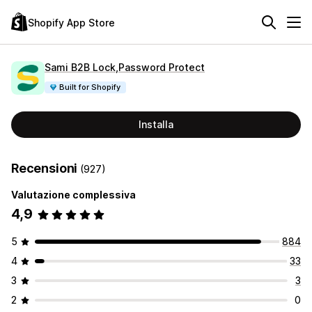
Shopify App Store
Sami B2B Lock,Password Protect
Built for Shopify
Installa
Recensioni
(927)
Valutazione complessiva
4,9
5
884
4
33
3
3
2
0