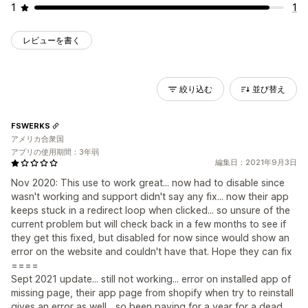
1
1
レビューを書く
絞り込む
並び替え
FSWERKS
アメリカ合衆国
アプリの使用期間：3年弱
編集日：2021年9月3日
Nov 2020: This use to work great... now had to disable since
wasn't working and support didn't say any fix... now their app
keeps stuck in a redirect loop when clicked... so unsure of the
current problem but will check back in a few months to see if
they get this fixed, but disabled for now since would show an
error on the website and couldn't have that. Hope they can fix
====
Sept 2021 update... still not working... error on installed app of
missing page, their app page from shopify when try to reinstall
gives an error as well... so been paying for a year for a dead