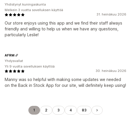
Yhdistynyt kuningaskunta
Melkein 3 vuotta sovelluksen käyttöä
31. heinäkuu 2026
Our store enjoys using this app and we find their staff always
friendly and willing to help us when we have any questions,
particularly Leslie!
AFRM
Yhdysvallat
Yli 9 vuotta sovelluksen käyttöä
30. heinäkuu 2026
Manny was so helpful with making some updates we needed
on the Back in Stock App for our site, will definitely keep using!
1
2
3
4
83