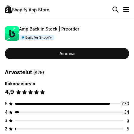
Shopify App Store
Amp Back in Stock | Preorder
Built for Shopify
Asenna
Arvostelut
(825)
Kokonaisarvio
4,9
5
770
4
34
3
3
2
5