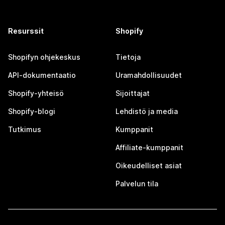
Resurssit
Shopify
Shopifyn ohjekeskus
Tietoja
API-dokumentaatio
Uramahdollisuudet
Shopify-yhteisö
Sijoittajat
Shopify-blogi
Lehdistö ja media
Tutkimus
Kumppanit
Affiliate-kumppanit
Oikeudelliset asiat
Palvelun tila