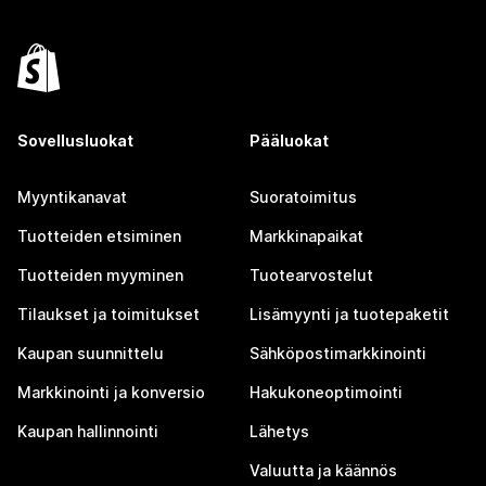
Sovellusluokat
Pääluokat
Myyntikanavat
Suoratoimitus
Tuotteiden etsiminen
Markkinapaikat
Tuotteiden myyminen
Tuotearvostelut
Tilaukset ja toimitukset
Lisämyynti ja tuotepaketit
Kaupan suunnittelu
Sähköpostimarkkinointi
Markkinointi ja konversio
Hakukoneoptimointi
Kaupan hallinnointi
Lähetys
Valuutta ja käännös