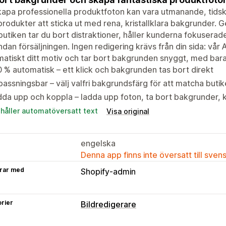
kapa professionella produktfoton kan vara utmanande, tidsk
produkter att sticka ut med rena, kristallklara bakgrunder. G
butiken tar du bort distraktioner, håller kunderna fokuserade
ndan försäljningen. Ingen redigering krävs från din sida: vår 
atiskt ditt motiv och tar bort bakgrunden snyggt, med bara 
 % automatisk – ett klick och bakgrunden tas bort direkt
assningsbar – välj valfri bakgrundsfärg för att matcha butik
da upp och koppla – ladda upp foton, ta bort bakgrunder, ko
ehåller automatöversatt text
Visa original
engelska
Denna app finns inte översatt till sven
rar med
Shopify-admin
rier
Bildredigerare