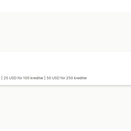
Bildoptimering
Automatisk optimering
Ta bort bakg
Anpassad bakgrund
Massredigering
Formatkonvertering
Nedladdning
Fi
Ändra storlek
er | 25 USD för 100 krediter | 50 USD för 250 krediter