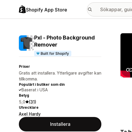
Shopify App Store
Galle
Pxl ‑ Photo Background
Remover
Built for Shopify
Priser
Gratis att installera. Ytterligare avgifter kan
tillkomma.
Populärt i butiker som din
Baserat i USA
Betyg
5,0
(31)
Utvecklare
Axel Hardy
Installera
Ta b