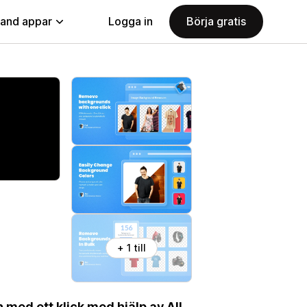
land appar
Logga in
Börja gratis
+ 1 till
med ett klick med hjälp av AI!