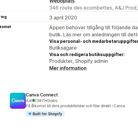
Webbplats
346 route des ecombettes, A&J Prod,
ring
3 april 2020
tkomst
Appen behöver tillgång till följande d
butik. Läs mer om anledningen till det
Visa personal- och medarbetaruppgifter
Butiksägare
Visa och redigera butiksuppgifter:
Produkter, Shopify admin
Mer information
Canva Connect
av 5 stjärnor
4,8
(387)
•
Gratis
387 recensioner totalt
Få åtkomst till dina produktbilder och filer direkt i Canva
Built for Shopify