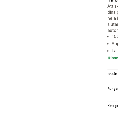
Att s
dina 
hela 
slutä
autom
100
Anp
Lad
Inn
Språk
Funge
Katego