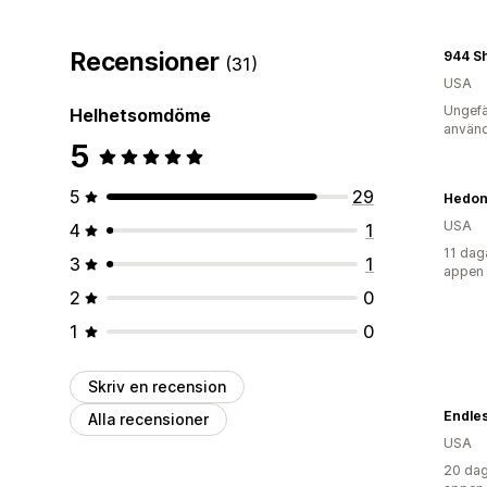
Recensioner
944 S
(31)
USA
Ungefä
Helhetsomdöme
använd
5
5
29
Hedon
USA
4
1
11 dag
3
1
appen
2
0
1
0
Skriv en recension
Endles
Alla recensioner
USA
20 dag