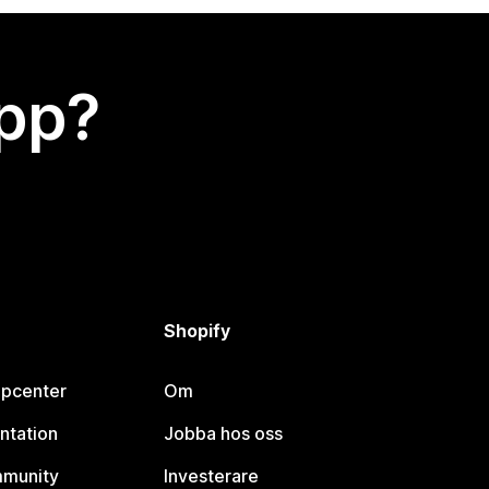
app?
Shopify
lpcenter
Om
ntation
Jobba hos oss
mmunity
Investerare