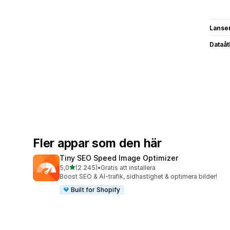
Lanse
Dataå
Fler appar som den här
Tiny SEO Speed Image Optimizer
av 5 stjärnor
5,0
(2 245)
•
Gratis att installera
2245 recensioner totalt
Boost SEO & AI-trafik, sidhastighet & optimera bilder!
Built for Shopify