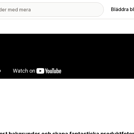
Bläddra b
ri med utvalda bilder
ort bakgrunder och skapa fantastiska produktfoton 