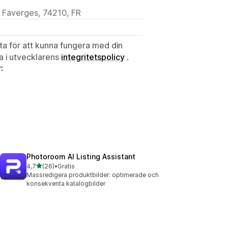
 Faverges, 74210, FR
ata för att kunna fungera med din
ta i utvecklarens
integritetspolicy
.
:
Photoroom AI Listing Assistant
av 5 stjärnor
4,7
(26)
•
Gratis
26 recensioner totalt
Massredigera produktbilder: optimerade och
konsekventa katalogbilder