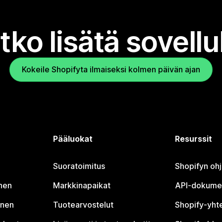
tko lisätä sovell
Kokeile Shopifyta ilmaiseksi kolmen päivän ajan
Pääluokat
Resurssit
Suoratoimitus
Shopifyn oh
nen
Markkinapaikat
API-dokume
inen
Tuotearvostelut
Shopify-yht