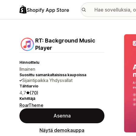
Shopify App Store
Esitt
RT: Background Music
Player
Hinnoittelu
Ilmainen
Suosittu samankaltaisissa kaupoissa
Sijaintipaikka Yhdysvallat
Tähtiarvio
4,7
(70)
Kehittäjä
RoarTheme
Asenna
Näytä demokauppa