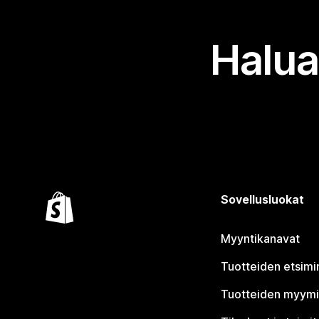
Halua
Sovellusluokat
Myyntikanavat
Tuotteiden etsimi
Tuotteiden myym