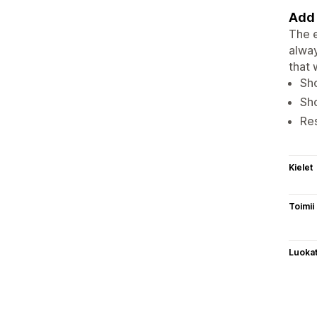
Add 
The e
alway
that 
Sh
Sh
Res
Kielet
Toimii
Luoka