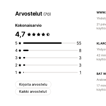
Arvostelut
(70)
Yhdist
21 päi
Kokonaisarvio
käyttö
4,7
5
55
Yhdysv
4
8
42 min
3
3
käyttö
2
3
1
1
BAT 
Arabie
Kirjoita arvostelu
17 min
käyttö
Kaikki arvostelut