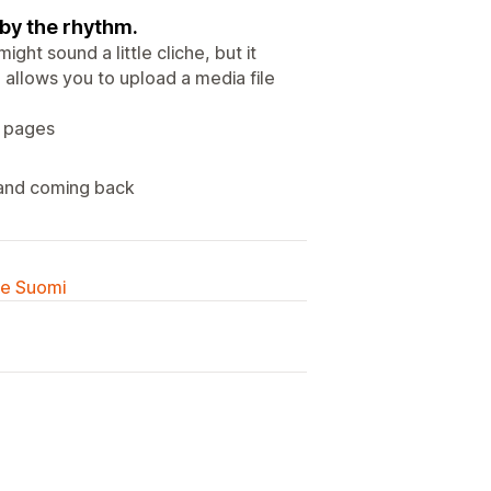
by the rhythm.
ght sound a little cliche, but it
 allows you to upload a media file
c pages
e and coming back
lle Suomi