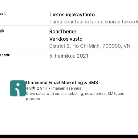
sit
Tietosuojakäytäntö
Tämä kehittäjä ei tarjoa suoraa tukea k
äjä
RoarTheme
Verkkosivusto
District 2, Ho Chi Minh, 700000, VN
erattu
5. helmikuu 2021
Omnisend Email Marketing & SMS
/ 5 tähteä
4,8
(2 947)
•
Ilmainen asennus
2947 arvostelua yhteensä
Drive sales with email marketing, newsletters, SMS, and
popups